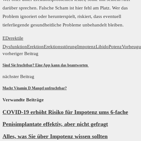
darüber sprechen. Falsche Scham ist hier fehl am Platz. Wer das
Problem ignoriert oder herunterspielt, riskiert, dass eventuell
tieferliegende gesundheitliche Probleme unbehandelt bleiben.
ED
erektile
Dysfunktion
Erektion
Erektionsstörung
Impotenz
Libido
Potenz
Vorbeug
vorheriger Beitrag
Sind Sie fruchtbar? Eine App kann das beantworten
nächster Beitrag
Macht Vitamin D Mangel unfruchtbar?
Verwandte Beiträge
COVID-19 erhöht Risiko für Impotenz ums 6-fache
Penisimplantate effektiv, aber nicht gefragt
Alles, was Sie über Impotenz wissen sollten