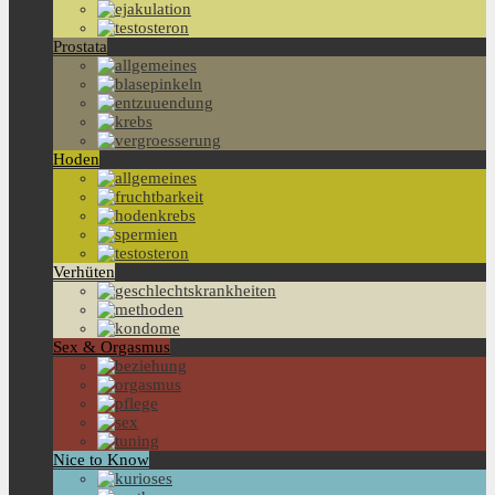
Prostata
Hoden
Verhüten
Sex & Orgasmus
Nice to Know