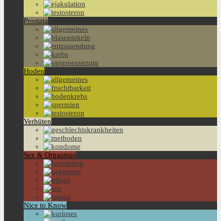
Prostata
Hoden
Verhüten
Sex & Orgasmus
Nice to Know