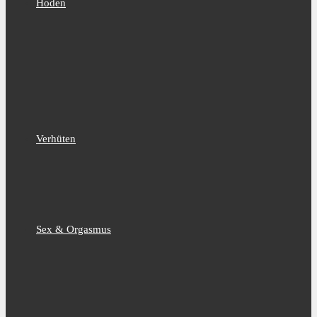
Hoden
Verhüten
Sex & Orgasmus