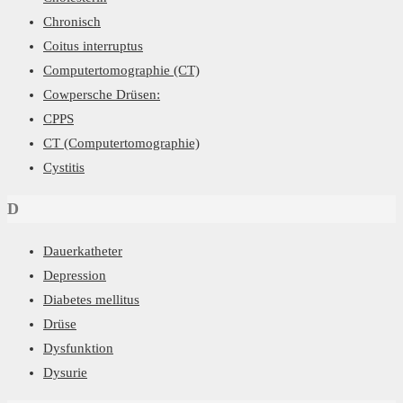
Chronisch
Coitus interruptus
Computertomographie (CT)
Cowpersche Drüsen:
CPPS
CT (Computertomographie)
Cystitis
D
Dauerkatheter
Depression
Diabetes mellitus
Drüse
Dysfunktion
Dysurie