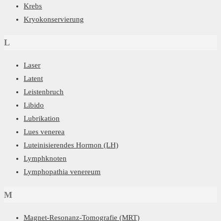
Krebs
Kryokonservierung
L
Laser
Latent
Leistenbruch
Libido
Lubrikation
Lues venerea
Luteinisierendes Hormon (LH)
Lymphknoten
Lymphopathia venereum
M
Magnet-Resonanz-Tomografie (MRT)