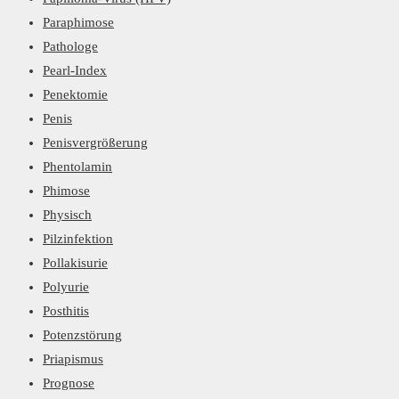
Paraphimose
Pathologe
Pearl-Index
Penektomie
Penis
Penisvergrößerung
Phentolamin
Phimose
Physisch
Pilzinfektion
Pollakisurie
Polyurie
Posthitis
Potenzstörung
Priapismus
Prognose