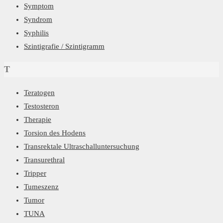
Symptom
Syndrom
Syphilis
Szintigrafie / Szintigramm
T
Teratogen
Testosteron
Therapie
Torsion des Hodens
Transrektale Ultraschalluntersuchung
Transurethral
Tripper
Tumeszenz
Tumor
TUNA