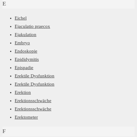
E
Eichel
Ejaculatio praecox
Ejakulation
Embryo
Endoskopie
Epididymitis
Epispadie
Erektile Dysfunktion
Erektile Dysfunktion
Erektion
Erektionsschwäche
Erektionsschwäche
Erektometer
F