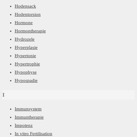
Hodensack
Hodentorsion
Hormone
Hormontherapie
Hydrozele
Hyperplasie
Hypertonie
Hypertrophie
Hypophyse
Hypospadie
I
Immunsystem
Immuntherapie
Impotenz
In vitro Fertilisation