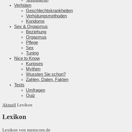
Verhüten
Geschlechtskrankheiten
Verhütungsmethoden
Kondome
Sex & Orgasmus
Beziehung
Orgasmus
Pflege
Sex
Tuning
Nice to Know
Kurioses
Mythen
Wussten Sie schon?
Zahlen, Daten, Fakten
Tests
Umfragen
Quiz
Aktuell
Lexikon
Lexikon
Lexikon von menscore.de