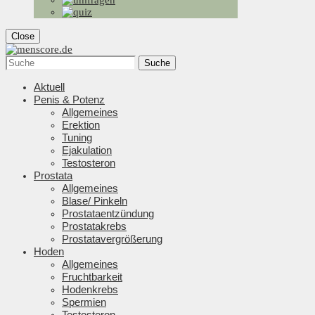
Close
Suche
Aktuell
Penis & Potenz
Allgemeines
Erektion
Tuning
Ejakulation
Testosteron
Prostata
Allgemeines
Blase/ Pinkeln
Prostataentzündung
Prostatakrebs
Prostatavergrößerung
Hoden
Allgemeines
Fruchtbarkeit
Hodenkrebs
Spermien
Testosteron