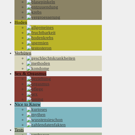
Hoden
Verhüten
Sex & Orgasmus
Nice to Know
Tests