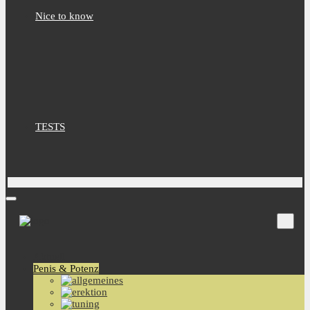
Nice to know
TESTS
Aktuell
Penis & Potenz