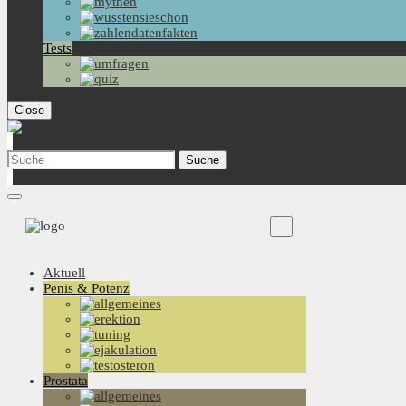
Tests
Close
Aktuell
Penis & Potenz
Prostata