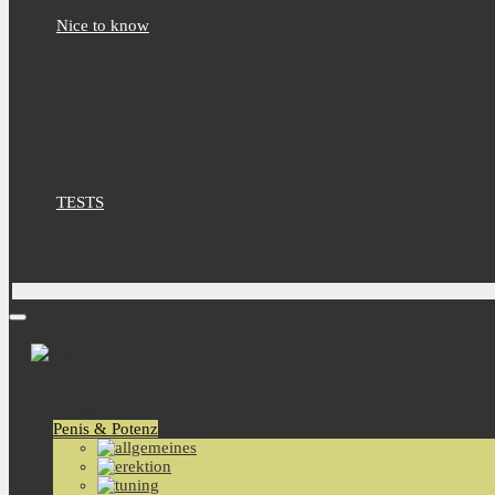
Nice to know
TESTS
Aktuell
Penis & Potenz