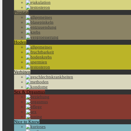
Prostata
Hoden
Verhüten
Sex & Orgasmus
Nice to Know