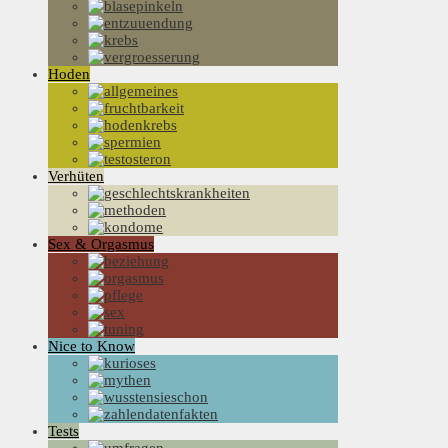
Hoden
Verhüten
Sex & Orgasmus
Nice to Know
Tests