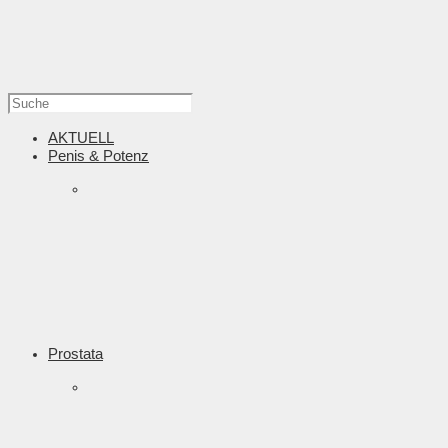
AKTUELL
Penis & Potenz
Prostata