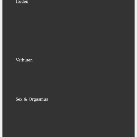
Hoden
Verhüten
Sex & Orgasmus