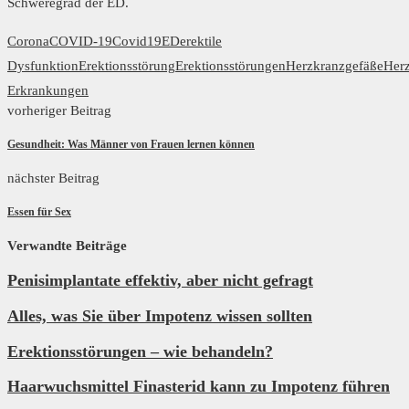
Schweregrad der ED.
Corona
COVID-19
Covid19
ED
erektile
Dysfunktion
Erektionsstörung
Erektionsstörungen
Herzkranzgefäße
Herz
Erkrankungen
vorheriger Beitrag
Gesundheit: Was Männer von Frauen lernen können
nächster Beitrag
Essen für Sex
Verwandte Beiträge
Penisimplantate effektiv, aber nicht gefragt
Alles, was Sie über Impotenz wissen sollten
Erektionsstörungen – wie behandeln?
Haarwuchsmittel Finasterid kann zu Impotenz führen