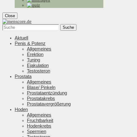
Close
Suche
Aktuell
Penis & Potenz
Allgemeines
Erektion
Tuning
Ejakulation
Testosteron
Prostata
Allgemeines
Blase/ Pinkeln
Prostataentzündung
Prostatakrebs
Prostatavergrößerung
Hoden
Allgemeines
Fruchtbarkeit
Hodenkrebs
Spermien
Testosteron