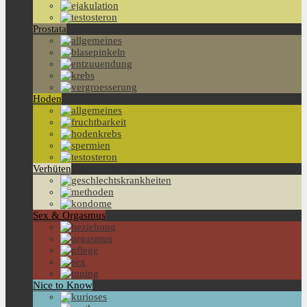
Prostata
Hoden
Verhüten
Sex & Orgasmus
Nice to Know