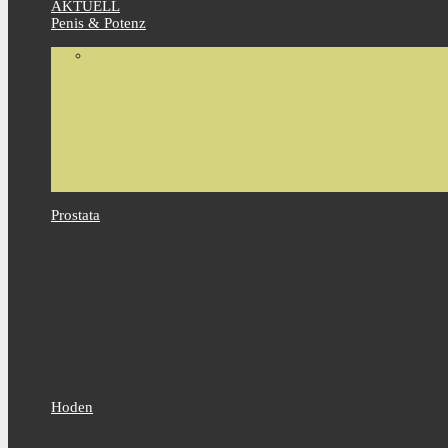
AKTUELL
Penis & Potenz
Prostata
Hoden