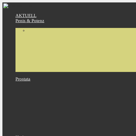
AKTUELL
Penis & Potenz
Prostata