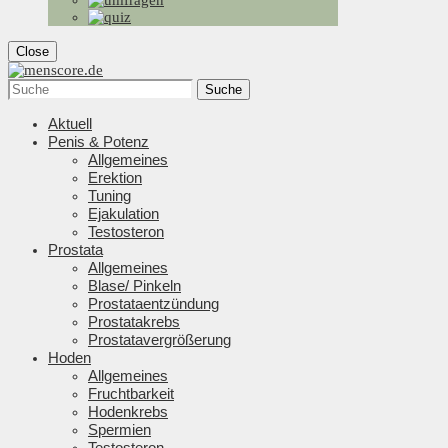
Close
Suche
Aktuell
Penis & Potenz
Allgemeines
Erektion
Tuning
Ejakulation
Testosteron
Prostata
Allgemeines
Blase/ Pinkeln
Prostataentzündung
Prostatakrebs
Prostatavergrößerung
Hoden
Allgemeines
Fruchtbarkeit
Hodenkrebs
Spermien
Testosteron