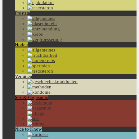
Prostata
Hoden
Verhüten
Sex & Orgasmus
Nice to Know