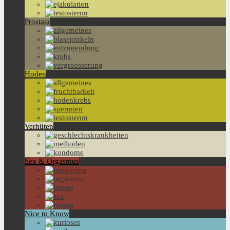
Prostata
Hoden
Verhüten
Sex & Orgasmus
Nice to Know