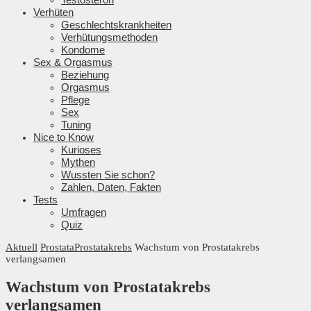
Verhüten
Geschlechtskrankheiten
Verhütungsmethoden
Kondome
Sex & Orgasmus
Beziehung
Orgasmus
Pflege
Sex
Tuning
Nice to Know
Kurioses
Mythen
Wussten Sie schon?
Zahlen, Daten, Fakten
Tests
Umfragen
Quiz
Aktuell
Prostata
Prostatakrebs
Wachstum von Prostatakrebs
verlangsamen
Wachstum von Prostatakrebs
verlangsamen