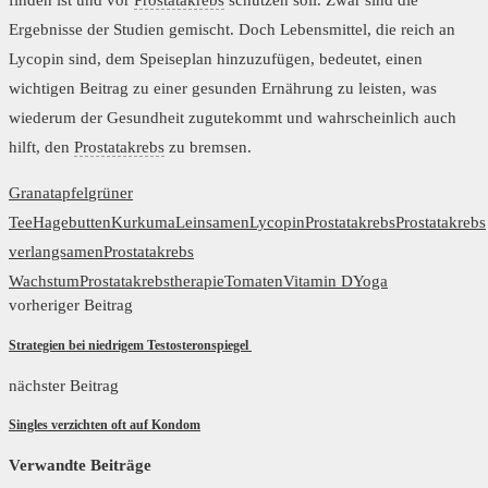
finden ist und vor
Prostatakrebs
schützen soll. Zwar sind die
Ergebnisse der Studien gemischt. Doch Lebensmittel, die reich an
Lycopin sind, dem Speiseplan hinzuzufügen, bedeutet, einen
wichtigen Beitrag zu einer gesunden Ernährung zu leisten, was
wiederum der Gesundheit zugutekommt und wahrscheinlich auch
hilft, den
Prostatakrebs
zu bremsen.
Granatapfel
grüner
Tee
Hagebutten
Kurkuma
Leinsamen
Lycopin
Prostatakrebs
Prostatakrebs
verlangsamen
Prostatakrebs
Wachstum
Prostatakrebstherapie
Tomaten
Vitamin D
Yoga
vorheriger Beitrag
Strategien bei niedrigem Testosteronspiegel
nächster Beitrag
Singles verzichten oft auf Kondom
Verwandte Beiträge