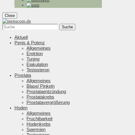
Close
Suche
Aktuell
Penis & Potenz
Allgemeines
Erektion
Tuning
Ejakulation
Testosteron
Prostata
Allgemeines
Blase/ Pinkeln
Prostataentzündung
Prostatakrebs
Prostatavergrößerung
Hoden
Allgemeines
Fruchtbarkeit
Hodenkrebs
Spermien
Testosteron