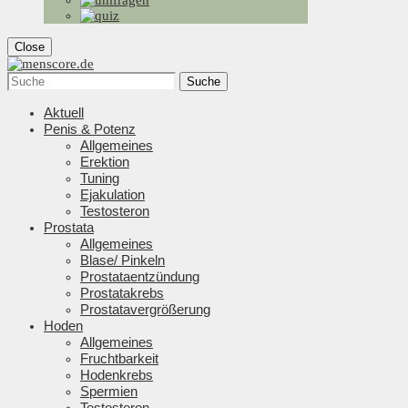
Close
Suche
Aktuell
Penis & Potenz
Allgemeines
Erektion
Tuning
Ejakulation
Testosteron
Prostata
Allgemeines
Blase/ Pinkeln
Prostataentzündung
Prostatakrebs
Prostatavergrößerung
Hoden
Allgemeines
Fruchtbarkeit
Hodenkrebs
Spermien
Testosteron