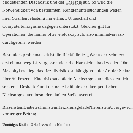
bildgebenden Diagnostik und der
Therapie
auf. So wird die
Notwendigkeit von bestimmten Röntgenuntersuchungen wegen
ihrer Strahlenbelastung hinterfragt, Ultraschall und
Computertomografie dagegen unterstützt. Gleiches gilt für
Operationen, die immer öfter endoskopisch, also minimal-invasiv
durchgeführt werden.
Besonders problematisch ist die Rückfallrate. „Wenn der Schmerz
erst einmal weg ist, vergessen viele die
Harnsteine
bald wieder. Ohne
Metaphylaxe liegt das Rezidivrisiko, abhängig von der Art der Steine
über 50 Prozent. Eine risikoadaptierte Nachsorge kann dies deutlich
senken.“ Deshalb räumt die neue Leitlinie der therapeutischen
Nachsorge einen besonders hohen Stellenwert ein.
Blasenstein
Diabetes
Harnstein
Herzkranzgefäße
Nierenstein
Übergewich
vorheriger Beitrag
Unnötiges Risiko: Urlaubssex ohne Kondom