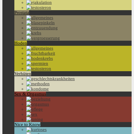
Prostata
Hoden
Verhüten
Sex & Orgasmus
Nice to Know