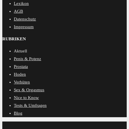
Lexikon
AGB
Datenschutz
Impressum
RUBRIKEN
Aktuell
Penis & Potenz
Prostata
Hoden
Verhüten
Sex & Orgasmus
Nice to Know
Tests & Umfragen
Blog