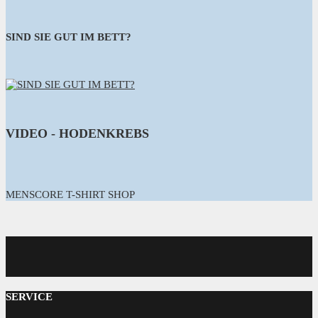
SIND SIE GUT IM BETT?
VIDEO - HODENKREBS
MENSCORE T-SHIRT SHOP
MENSCORE
SERVICE