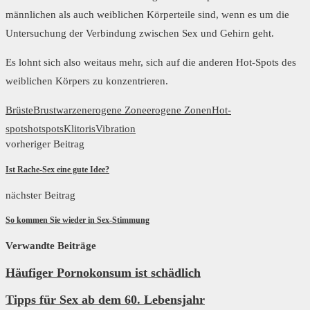
männlichen als auch weiblichen Körperteile sind, wenn es um die
Untersuchung der Verbindung zwischen Sex und Gehirn geht.
Es lohnt sich also weitaus mehr, sich auf die anderen Hot-Spots des
weiblichen Körpers zu konzentrieren.
Brüste
Brustwarzen
erogene Zone
erogene Zonen
Hot-
spots
hotspots
Klitoris
Vibration
vorheriger Beitrag
Ist Rache-Sex eine gute Idee?
nächster Beitrag
So kommen Sie wieder in Sex-Stimmung
Verwandte Beiträge
Häufiger Pornokonsum ist schädlich
Tipps für Sex ab dem 60. Lebensjahr