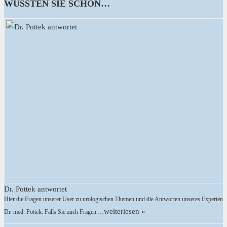
WUSSTEN SIE SCHON…
Dr. Pottek antwortet
Hier die Fragen unserer User zu urologischen Themen und die Antworten unseres Experten
weiterlesen »
Dr. med. Pottek. Falls Sie auch Fragen …