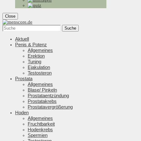
Close
Suche
Aktuell
Penis & Potenz
Allgemeines
Erektion
Tuning
Ejakulation
Testosteron
Prostata
Allgemeines
Blase/ Pinkeln
Prostataentzündung
Prostatakrebs
Prostatavergrößerung
Hoden
Allgemeines
Fruchtbarkeit
Hodenkrebs
Spermien
Testosteron