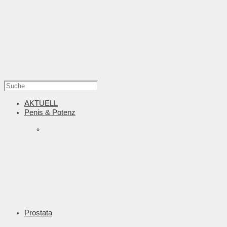
AKTUELL
Penis & Potenz
Prostata