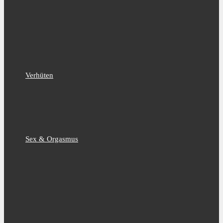
Verhüten
Sex & Orgasmus