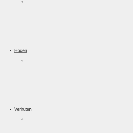
Hoden
Verhüten