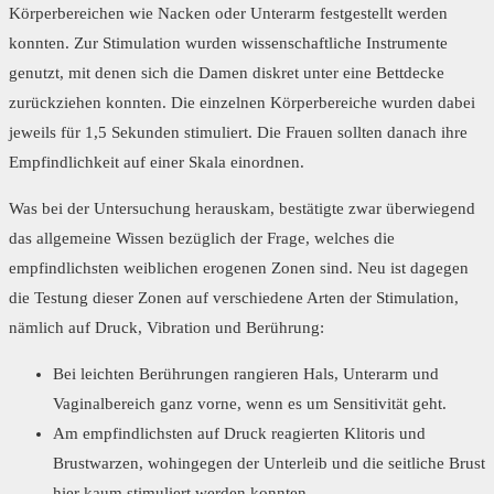
Körperbereichen wie Nacken oder Unterarm festgestellt werden
konnten. Zur Stimulation wurden wissenschaftliche Instrumente
genutzt, mit denen sich die Damen diskret unter eine Bettdecke
zurückziehen konnten. Die einzelnen Körperbereiche wurden dabei
jeweils für 1,5 Sekunden stimuliert. Die Frauen sollten danach ihre
Empfindlichkeit auf einer Skala einordnen.
Was bei der Untersuchung herauskam, bestätigte zwar überwiegend
das allgemeine Wissen bezüglich der Frage, welches die
empfindlichsten weiblichen erogenen Zonen sind. Neu ist dagegen
die Testung dieser Zonen auf verschiedene Arten der Stimulation,
nämlich auf Druck, Vibration und Berührung:
Bei leichten Berührungen rangieren Hals, Unterarm und
Vaginalbereich ganz vorne, wenn es um Sensitivität geht.
Am empfindlichsten auf Druck reagierten Klitoris und
Brustwarzen, wohingegen der Unterleib und die seitliche Brust
hier kaum stimuliert werden konnten.