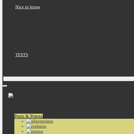
Nice to know
TESTS
Aktuell
Penis & Potenz