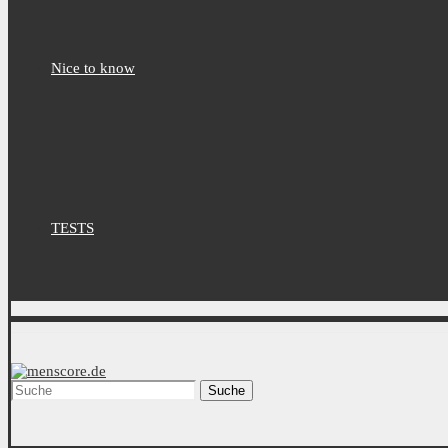
Nice to know
TESTS
Suche