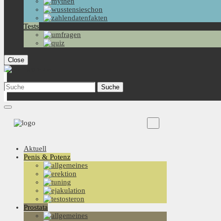
Tests
Close
Aktuell
Penis & Potenz
Prostata