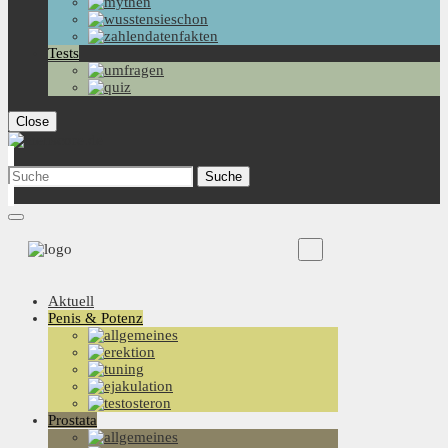
Tests
Close
Aktuell
Penis & Potenz
Prostata