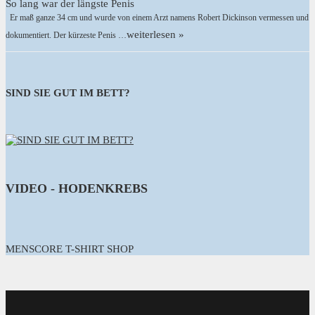
So lang war der längste Penis
Er maß ganze 34 cm und wurde von einem Arzt namens Robert Dickinson vermessen und
weiterlesen »
dokumentiert. Der kürzeste Penis …
SIND SIE GUT IM BETT?
VIDEO - HODENKREBS
MENSCORE T-SHIRT SHOP