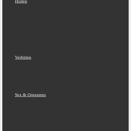
Hoden
Verhüten
Sex & Orgasmus