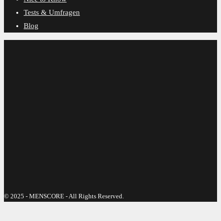
Tests & Umfragen
Blog
© 2025 - MENSCORE - All Rights Reserved.