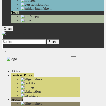
Tests
Close
Aktuell
Penis & Potenz
Prostata