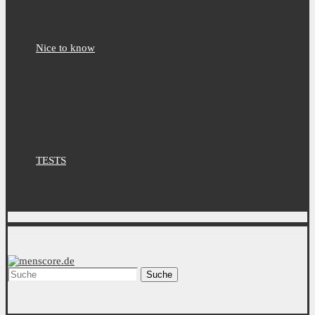
Nice to know
TESTS
Suche