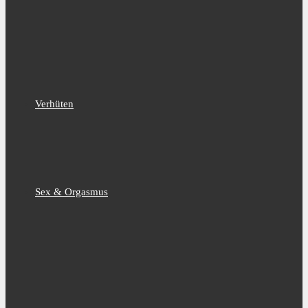
Verhüten
Sex & Orgasmus