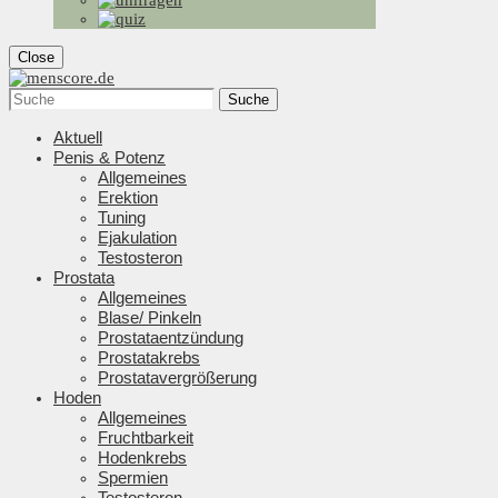
Close
Suche
Aktuell
Penis & Potenz
Allgemeines
Erektion
Tuning
Ejakulation
Testosteron
Prostata
Allgemeines
Blase/ Pinkeln
Prostataentzündung
Prostatakrebs
Prostatavergrößerung
Hoden
Allgemeines
Fruchtbarkeit
Hodenkrebs
Spermien
Testosteron