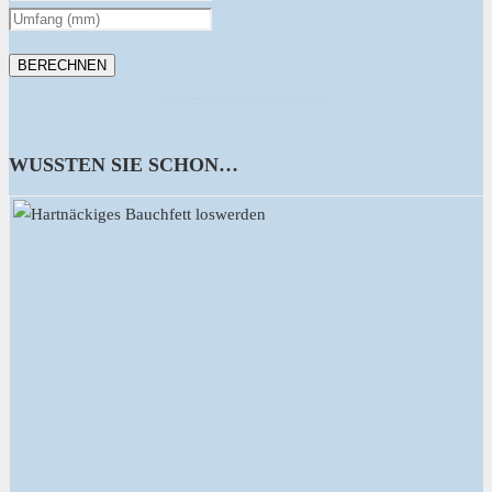
WUSSTEN SIE SCHON…