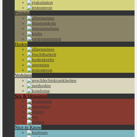
Prostata
Hoden
Verhüten
Sex & Orgasmus
Nice to Know