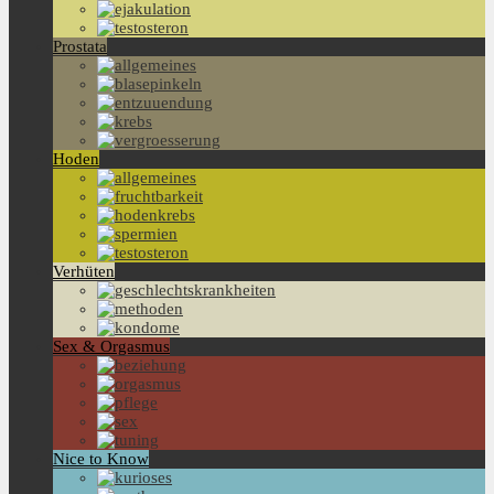
Prostata
Hoden
Verhüten
Sex & Orgasmus
Nice to Know