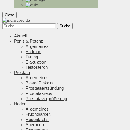
Close
Suche
Aktuell
Penis & Potenz
Allgemeines
Erektion
Tuning
Ejakulation
Testosteron
Prostata
Allgemeines
Blase/ Pinkeln
Prostataentzündung
Prostatakrebs
Prostatavergrößerung
Hoden
Allgemeines
Fruchtbarkeit
Hodenkrebs
Spermien
Testosteron