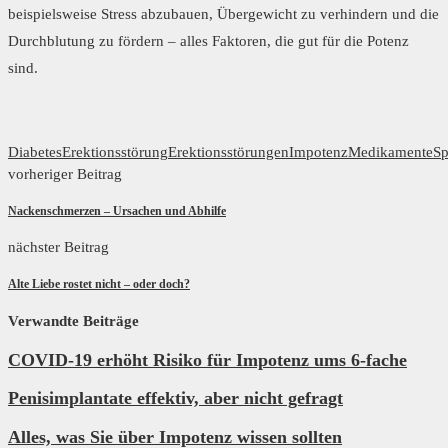
beispielsweise Stress abzubauen, Übergewicht zu verhindern und die
Durchblutung zu fördern – alles Faktoren, die gut für die Potenz
sind.
Diabetes
Erektionsstörung
Erektionsstörungen
Impotenz
Medikamente
Sp
vorheriger Beitrag
Nackenschmerzen – Ursachen und Abhilfe
nächster Beitrag
Alte Liebe rostet nicht – oder doch?
Verwandte Beiträge
COVID-19 erhöht Risiko für Impotenz ums 6-fache
Penisimplantate effektiv, aber nicht gefragt
Alles, was Sie über Impotenz wissen sollten