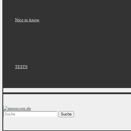
Nice to know
TESTS
Suche