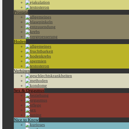
Prostata
Hoden
Verhüten
Sex & Orgasmus
Nice to Know