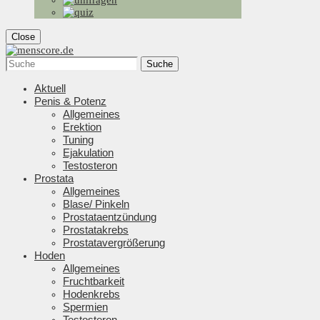
Close
Suche
Aktuell
Penis & Potenz
Allgemeines
Erektion
Tuning
Ejakulation
Testosteron
Prostata
Allgemeines
Blase/ Pinkeln
Prostataentzündung
Prostatakrebs
Prostatavergrößerung
Hoden
Allgemeines
Fruchtbarkeit
Hodenkrebs
Spermien
Testosteron