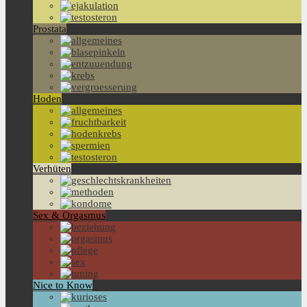
Prostata
Hoden
Verhüten
Sex & Orgasmus
Nice to Know