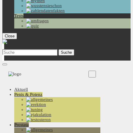
Tests
Close
Aktuell
Penis & Potenz
Prostata