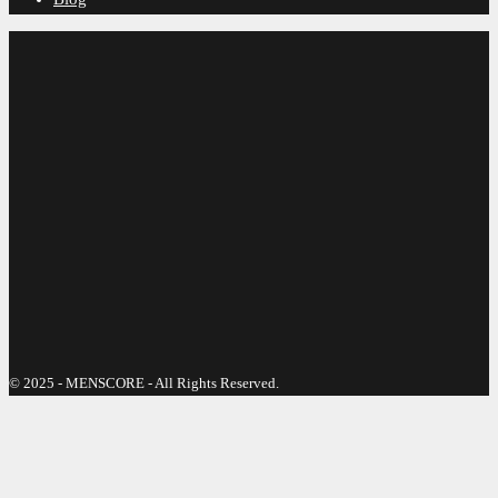
© 2025 - MENSCORE - All Rights Reserved.