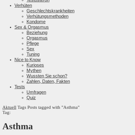
Verhüten
Geschlechtskrankheiten
Verhütungsmethoden
Kondome
Sex & Orgasmus
Beziehung
Orgasmus
Pflege
Sex
Tuning
Nice to Know
Kurioses
Mythen
Wussten Sie schon?
Zahlen, Daten, Fakten
Tests
Umfragen
Quiz
Aktuell
Tags
Posts tagged with "Asthma"
Tag:
Asthma