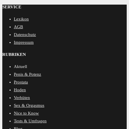
SERVICE
Lexikon
AGB
Datenschutz
Impressum
RUBRIKEN
Aktuell
Penis & Potenz
Prostata
Hoden
Verhüten
Sex & Orgasmus
Nice to Know
Tests & Umfragen
Blog