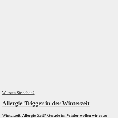
Wussten Sie schon?
Allergie-Trigger in der Winterzeit
Winterzeit, Allergie-Zeit? Gerade im Winter wollen wir es zu