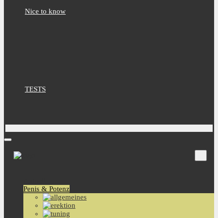
Nice to know
TESTS
Aktuell
Penis & Potenz