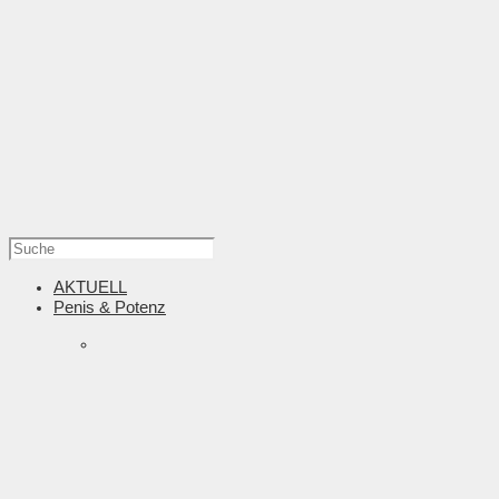
AKTUELL
Penis & Potenz