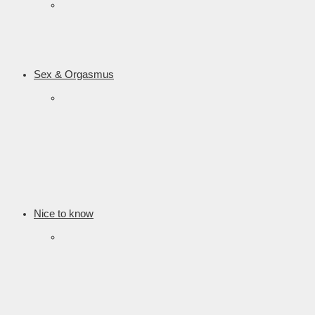
Sex & Orgasmus
Nice to know