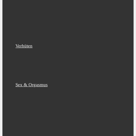
Verhüten
Sex & Orgasmus