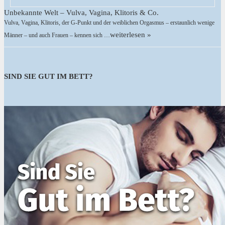
Unbekannte Welt – Vulva, Vagina, Klitoris & Co.
Vulva, Vagina, Klitoris, der G-Punkt und der weiblichen Orgasmus – erstaunlich wenige
weiterlesen »
Männer – und auch Frauen – kennen sich …
SIND SIE GUT IM BETT?