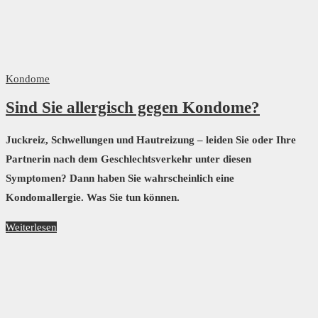
Kondome
Sind Sie allergisch gegen Kondome?
Juckreiz, Schwellungen und Hautreizung – leiden Sie oder Ihre
Partnerin nach dem Geschlechtsverkehr unter diesen
Symptomen? Dann haben Sie wahrscheinlich eine
Kondomallergie. Was Sie tun können.
Weiterlesen