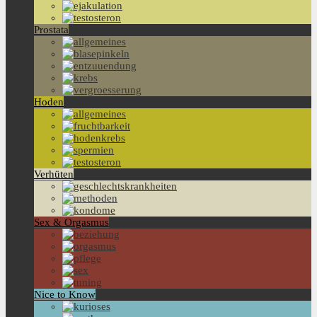
Prostata
Hoden
Verhüten
Sex & Orgasmus
Nice to Know