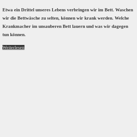
Etwa ein Drittel unseres Lebens verbringen wir im Bett. Waschen
wir die Bettwäsche zu selten, können wir krank werden. Welche
Krankmacher im unsauberen Bett lauern und was wir dagegen
tun können.
Weiterlesen