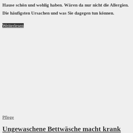
Hause schön und wohlig haben. Wären da nur nicht die Allergien.
Die häufigsten Ursachen und was Sie dagegen tun können.
Weiterlesen
Pflege
Ungewaschene Bettwäsche macht krank