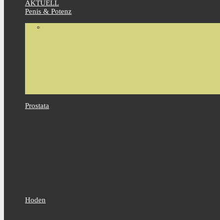
AKTUELL
Penis & Potenz
Prostata
Hoden