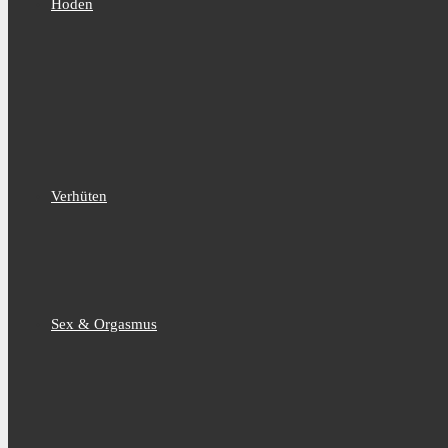
Hoden
Verhüten
Sex & Orgasmus