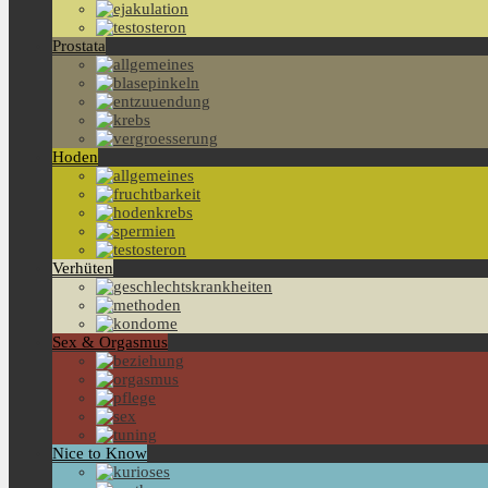
Prostata
Hoden
Verhüten
Sex & Orgasmus
Nice to Know