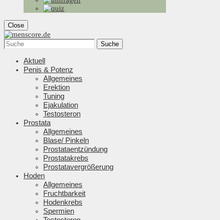
Close
Suche
Aktuell
Penis & Potenz
Allgemeines
Erektion
Tuning
Ejakulation
Testosteron
Prostata
Allgemeines
Blase/ Pinkeln
Prostataentzündung
Prostatakrebs
Prostatavergrößerung
Hoden
Allgemeines
Fruchtbarkeit
Hodenkrebs
Spermien
Testosteron