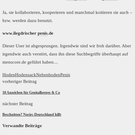
Ja, sie kollaborieren, kooperieren und manchmal koitieren sie auch –
bzw. werden dazu benutzt.
www.ilegdrischer
penis
.de
Dieser User ist abgesprungen. Irgendwie sind wir froh darüber. Aber
irgendwie auch verstört, dass ihn diese Suchbegriffe überhaupt auf
menscore.de geführt haben…
Hoden
Hodensack
Nebenhoden
Penis
vorheriger Beitrag
10 Anzeichen für Genitalherpes & Co
nächster Beitrag
Beschnitten? Nocirc-Deutschland hilft
Verwandte Beiträge