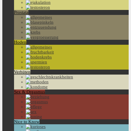
Prostata
Hoden
Verhüten
Sex & Orgasmus
Nice to Know