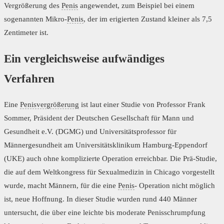
Vergrößerung des
Penis
angewendet, zum Beispiel bei einem
sogenannten Mikro-
Penis
, der im erigierten Zustand kleiner als 7,5
Zentimeter ist.
Ein vergleichsweise aufwändiges
Verfahren
Eine
Penisvergrößerung
ist laut einer Studie von Professor Frank
Sommer, Präsident der Deutschen Gesellschaft für Mann und
Gesundheit e.V. (DGMG) und Universitätsprofessor für
Männergesundheit am Universitätsklinikum Hamburg-Eppendorf
(UKE) auch ohne komplizierte Operation erreichbar. Die Prä-Studie,
die auf dem Weltkongress für Sexualmedizin in Chicago vorgestellt
wurde, macht Männern, für die eine
Penis
- Operation nicht möglich
ist, neue Hoffnung. In dieser Studie wurden rund 440 Männer
untersucht, die über eine leichte bis moderate Penisschrumpfung