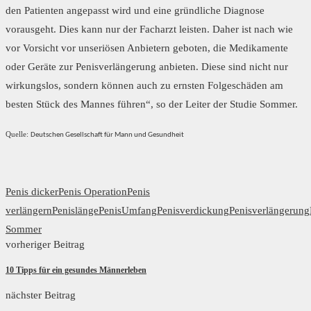
den Patienten angepasst wird und eine gründliche Diagnose
vorausgeht. Dies kann nur der Facharzt leisten. Daher ist nach wie
vor Vorsicht vor unseriösen Anbietern geboten, die Medikamente
oder Geräte zur Penisverlängerung anbieten. Diese sind nicht nur
wirkungslos, sondern können auch zu ernsten Folgeschäden am
besten Stück des Mannes führen“, so der Leiter der Studie Sommer.
Quelle:
Deutschen Gesellschaft für Mann und Gesundheit
Penis dicker
Penis Operation
Penis
verlängern
Penislänge
PenisUmfang
Penisverdickung
Penisverlängerung
Sommer
vorheriger Beitrag
10 Tipps für ein gesundes Männerleben
nächster Beitrag