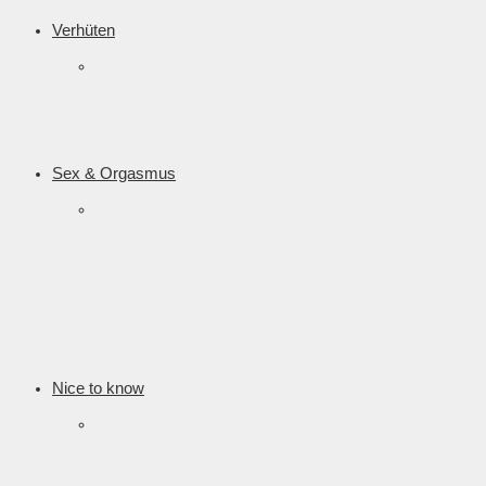
Verhüten
Sex & Orgasmus
Nice to know