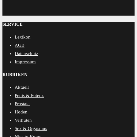
MENSCORE
SERVICE
Lexikon
AGB
Datenschutz
Impressum
RUBRIKEN
Aktuell
Penis & Potenz
Prostata
Hoden
Verhüten
Sex & Orgasmus
Nice to Know