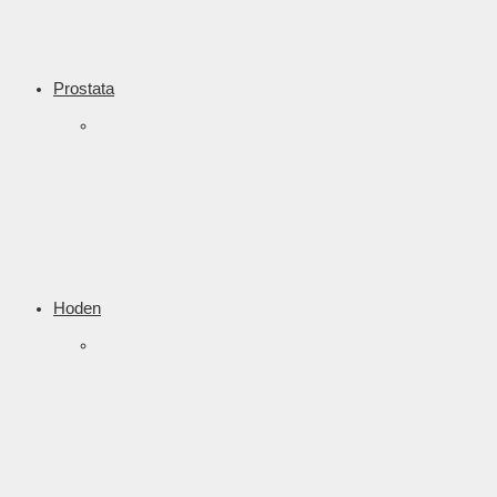
Prostata
Hoden