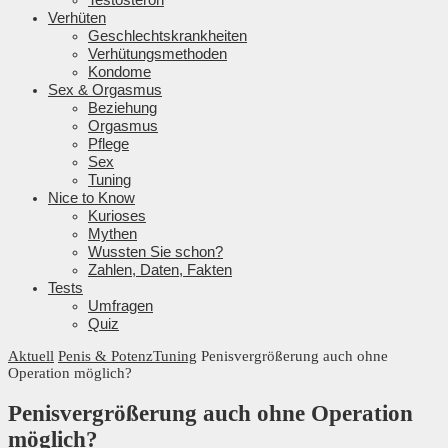
Verhüten
Geschlechtskrankheiten
Verhütungsmethoden
Kondome
Sex & Orgasmus
Beziehung
Orgasmus
Pflege
Sex
Tuning
Nice to Know
Kurioses
Mythen
Wussten Sie schon?
Zahlen, Daten, Fakten
Tests
Umfragen
Quiz
Aktuell
Penis & Potenz
Tuning
Penisvergrößerung auch ohne
Operation möglich?
Penisvergrößerung auch ohne Operation
möglich?