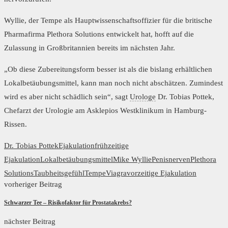
Wyllie, der Tempe als Hauptwissenschaftsoffizier für die britische
Pharmafirma Plethora Solutions entwickelt hat, hofft auf die
Zulassung in Großbritannien bereits im nächsten Jahr.
„Ob diese Zubereitungsform besser ist als die bislang erhältlichen
Lokalbetäubungsmittel, kann man noch nicht abschätzen. Zumindest
wird es aber nicht schädlich sein“, sagt
Urologe
Dr. Tobias Pottek,
Chefarzt der Urologie am Asklepios Westklinikum in Hamburg-
Rissen.
Dr. Tobias Pottek
Ejakulation
frühzeitige
Ejakulation
Lokalbetäubungsmittel
Mike Wyllie
Penisnerven
Plethora
Solutions
Taubheitsgefühl
Tempe
Viagra
vorzeitige Ejakulation
vorheriger Beitrag
Schwarzer Tee – Risikofaktor für Prostatakrebs?
nächster Beitrag