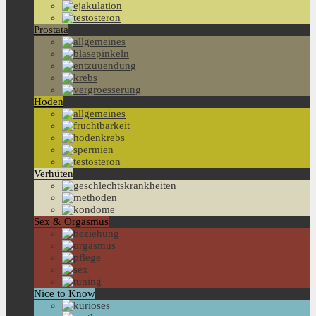
Prostata
Hoden
Verhüten
Sex & Orgasmus
Nice to Know