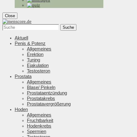
Close
Suche
Aktuell
Penis & Potenz
Allgemeines
Erektion
Tuning
Ejakulation
Testosteron
Prostata
Allgemeines
Blase/ Pinkeln
Prostataentzündung
Prostatakrebs
Prostatavergrößerung
Hoden
Allgemeines
Fruchtbarkeit
Hodenkrebs
Spermien
Testosteron