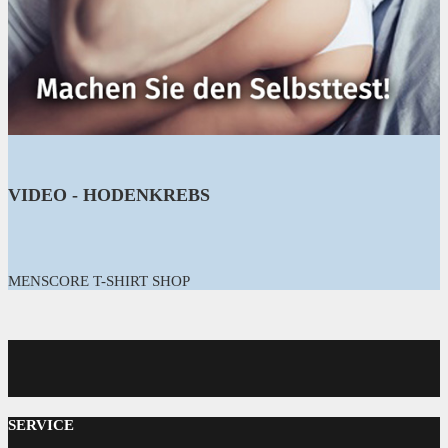
VIDEO - HODENKREBS
MENSCORE T-SHIRT SHOP
MENSCORE
SERVICE