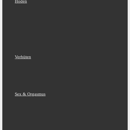
Hoden
Verhüten
Sex & Orgasmus