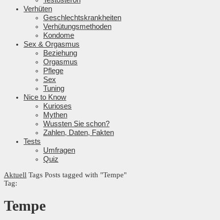
Verhüten
Geschlechtskrankheiten
Verhütungsmethoden
Kondome
Sex & Orgasmus
Beziehung
Orgasmus
Pflege
Sex
Tuning
Nice to Know
Kurioses
Mythen
Wussten Sie schon?
Zahlen, Daten, Fakten
Tests
Umfragen
Quiz
Aktuell
Tags
Posts tagged with "Tempe"
Tag:
Tempe