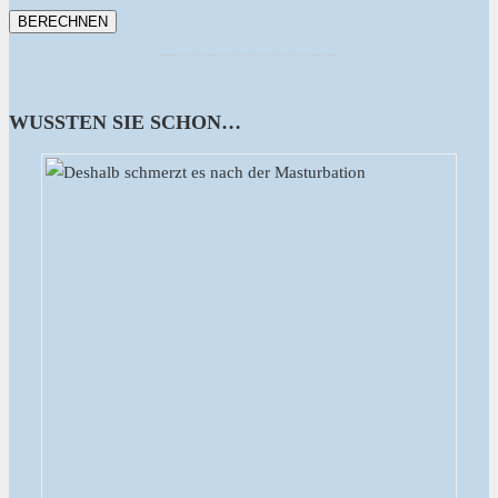
WUSSTEN SIE SCHON…