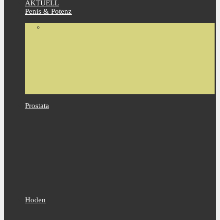
AKTUELL
Penis & Potenz
Prostata
Hoden