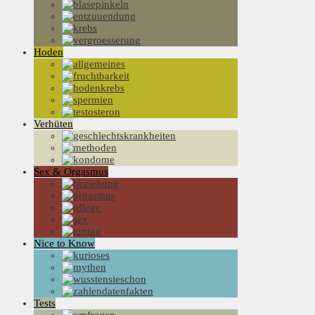
Hoden
Verhüten
Sex & Orgasmus
Nice to Know
Tests