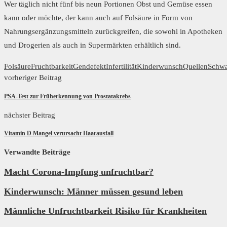
Wer täglich nicht fünf bis neun Portionen Obst und Gemüse essen
kann oder möchte, der kann auch auf Folsäure in Form von
Nahrungsergänzungsmitteln zurückgreifen, die sowohl in Apotheken
und Drogerien als auch in Supermärkten erhältlich sind.
Folsäure
Fruchtbarkeit
Gendefekt
Infertilität
Kinderwunsch
Quellen
Schwa
vorheriger Beitrag
PSA-Test zur Früherkennung von Prostatakrebs
nächster Beitrag
Vitamin D Mangel verursacht Haarausfall
Verwandte Beiträge
Macht Corona-Impfung unfruchtbar?
Kinderwunsch: Männer müssen gesund leben
Männliche Unfruchtbarkeit Risiko für Krankheiten