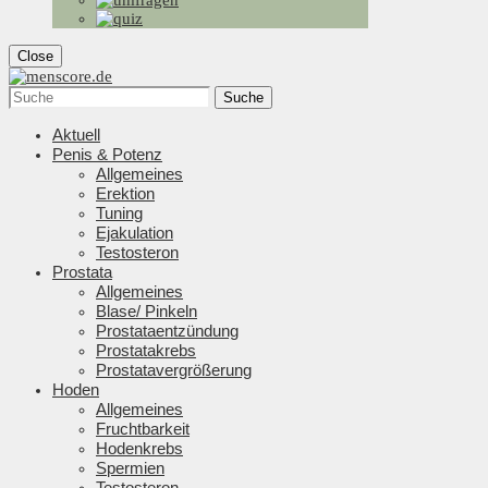
Close
Suche
Aktuell
Penis & Potenz
Allgemeines
Erektion
Tuning
Ejakulation
Testosteron
Prostata
Allgemeines
Blase/ Pinkeln
Prostataentzündung
Prostatakrebs
Prostatavergrößerung
Hoden
Allgemeines
Fruchtbarkeit
Hodenkrebs
Spermien
Testosteron