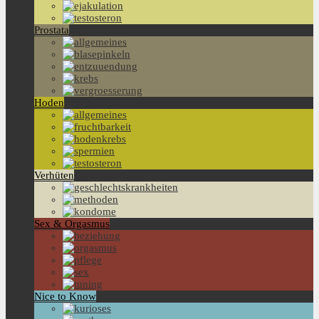
Prostata
Hoden
Verhüten
Sex & Orgasmus
Nice to Know