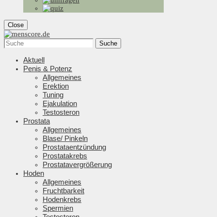
Close
Suche
Aktuell
Penis & Potenz
Allgemeines
Erektion
Tuning
Ejakulation
Testosteron
Prostata
Allgemeines
Blase/ Pinkeln
Prostataentzündung
Prostatakrebs
Prostatavergrößerung
Hoden
Allgemeines
Fruchtbarkeit
Hodenkrebs
Spermien
Testosteron