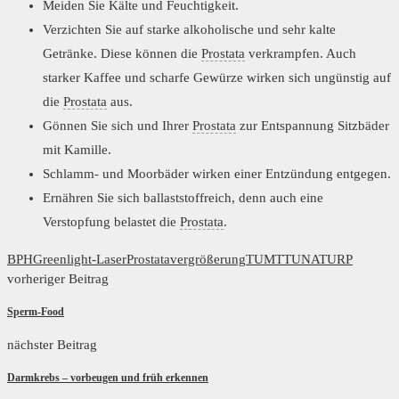
Meiden Sie Kälte und Feuchtigkeit.
Verzichten Sie auf starke alkoholische und sehr kalte
Getränke. Diese kön­nen die
Prostata
verkrampfen. Auch
starker Kaffee und scharfe Gewürze wir­ken sich ungünstig auf
die
Prostata
aus.
Gönnen Sie sich und Ihrer
Prostata
zur Entspannung Sitzbäder
mit Kamille.
Schlamm- und Moorbäder wirken einer Entzündung entgegen.
Ernähren Sie sich ballaststoffreich, denn auch eine
Verstopfung belastet die
Prostata
.
BPH
Greenlight-Laser
Prostatavergrößerung
TUMT
TUNA
TURP
vorheriger Beitrag
Sperm-Food
nächster Beitrag
Darmkrebs – vorbeugen und früh erkennen