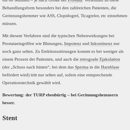
bis 60 Minuten – je nach Größe der
Prostata
. Vorteilhaft ist diese
Behandlungsform besonders bei den zahlreichen Patienten, die
Gerinnungshemmer wie ASS, Clopidogrel, Ticagrelor, etc einnehmen
müssen.
Mit diesem Verfahren sind die typischen Nebenwirkungen bei
Prostataeingriffen wie Blutungen,
Impotenz
und
Inkontinenz
nur
noch ganz selten. Zu Erektionsstörungen kommt es bei weniger als
einem Prozent der Patienten, und auch die
retrograde Ejakulation
(der „Schuss nach hinten“, bei dem das
Sperma
in die
Harnblase
befördert wird) tritt nur selten auf, sofern eine entsprechende
Operationstechnik gewählt wird.
Bewertung: der TURP ebenbürtig – bei Gerinnungshemmern
besser.
Stent