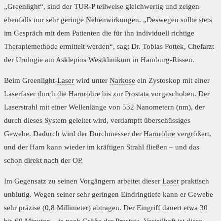
„Greenlight“, sind der TUR-P teilweise gleichwertig und zeigen
ebenfalls nur sehr geringe Nebenwirkungen. „Deswegen sollte stets
im Gespräch mit dem Patienten die für ihn individuell richtige
Therapiemethode ermittelt werden“, sagt Dr. Tobias Pottek, Chefarzt
der Urologie am Asklepios Westklinikum in Hamburg-Rissen.
Beim Greenlight-
Laser
wird unter
Narkose
ein Zystoskop mit einer
Laserfaser durch die
Harnröhre
bis zur
Prostata
vorgeschoben. Der
Laserstrahl mit einer Wellenlänge von 532 Nanometern (nm), der
durch dieses System geleitet wird, verdampft überschüssiges
Gewebe. Dadurch wird der Durchmesser der
Harnröhre
vergrößert,
und der Harn kann wieder im kräftigen Strahl fließen – und das
schon direkt nach der OP.
Im Gegensatz zu seinen Vorgängern arbeitet dieser
Laser
praktisch
unblutig. Wegen seiner sehr geringen Eindringtiefe kann er Gewebe
sehr präzise (0,8 Millimeter) abtragen. Der Eingriff dauert etwa 30