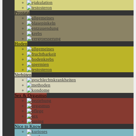
Prostata
Hoden
Verhüten
Sex & Orgasmus
Nice to Know