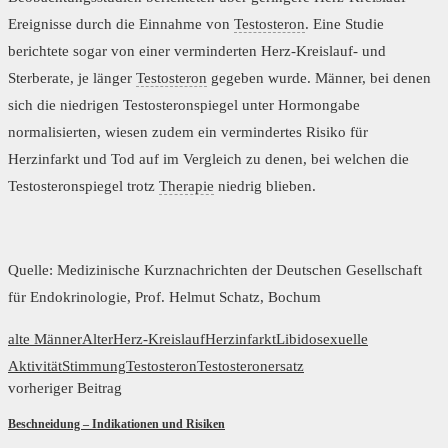
Ereignisse durch die Einnahme von
Testosteron
. Eine Studie
berichtete sogar von einer verminderten Herz-Kreislauf- und
Sterberate, je länger
Testosteron
gegeben wurde. Männer, bei denen
sich die niedrigen Testosteronspiegel unter Hormongabe
normalisierten, wiesen zudem ein vermindertes Risiko für
Herzinfarkt und Tod auf im Vergleich zu denen, bei welchen die
Testosteronspiegel trotz
Therapie
niedrig blieben.
Quelle: Medizinische Kurznachrichten der Deutschen Gesellschaft
für Endokrinologie, Prof. Helmut Schatz, Bochum
alte Männer
Alter
Herz-Kreislauf
Herzinfarkt
Libido
sexuelle
Aktivität
Stimmung
Testosteron
Testosteronersatz
vorheriger Beitrag
Beschneidung – Indikationen und Risiken