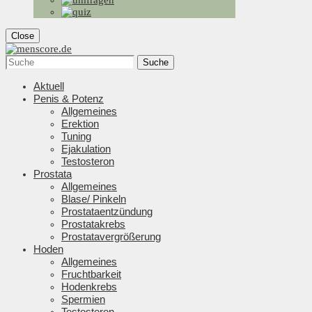
Close
Suche
Aktuell
Penis & Potenz
Allgemeines
Erektion
Tuning
Ejakulation
Testosteron
Prostata
Allgemeines
Blase/ Pinkeln
Prostataentzündung
Prostatakrebs
Prostatavergrößerung
Hoden
Allgemeines
Fruchtbarkeit
Hodenkrebs
Spermien
Testosteron