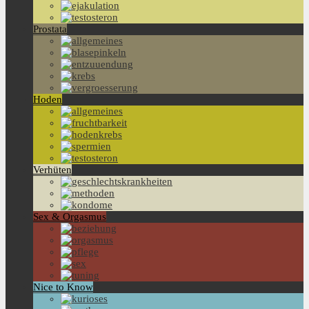
Prostata
Hoden
Verhüten
Sex & Orgasmus
Nice to Know