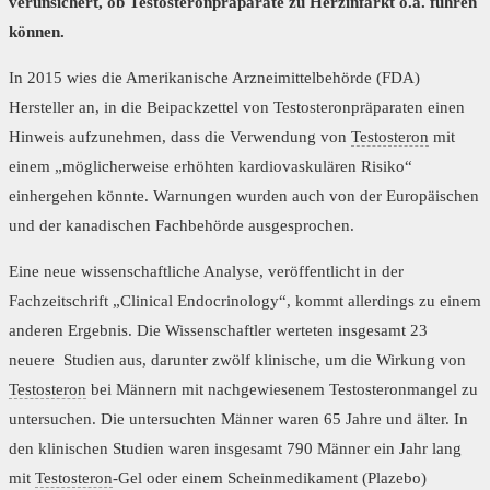
verunsichert, ob Testosteronpräparate zu Herzinfarkt o.ä. führen
können.
In 2015 wies die Amerikanische Arzneimittelbehörde (FDA)
Hersteller an, in die Beipackzettel von Testosteronpräparaten einen
Hinweis aufzunehmen, dass die Verwendung von
Testosteron
mit
einem „möglicherweise erhöhten kardiovaskulären Risiko“
einhergehen könnte. Warnungen wurden auch von der Europäischen
und der kanadischen Fachbehörde ausgesprochen.
Eine neue wissenschaftliche Analyse, veröffentlicht in der
Fachzeitschrift „Clinical Endocrinology“, kommt allerdings zu einem
anderen Ergebnis. Die Wissenschaftler werteten insgesamt 23
neuere Studien aus, darunter zwölf klinische, um die Wirkung von
Testosteron
bei Männern mit nachgewiesenem Testosteronmangel zu
untersuchen. Die untersuchten Männer waren 65 Jahre und älter. In
den klinischen Studien waren insgesamt 790 Männer ein Jahr lang
mit
Testosteron
-Gel oder einem Scheinmedikament (Plazebo)