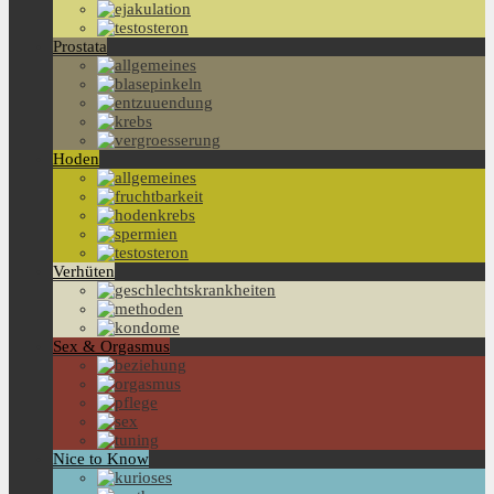
Prostata
Hoden
Verhüten
Sex & Orgasmus
Nice to Know