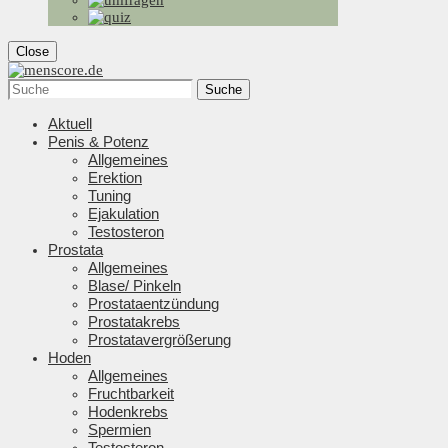
Close
Suche
Aktuell
Penis & Potenz
Allgemeines
Erektion
Tuning
Ejakulation
Testosteron
Prostata
Allgemeines
Blase/ Pinkeln
Prostataentzündung
Prostatakrebs
Prostatavergrößerung
Hoden
Allgemeines
Fruchtbarkeit
Hodenkrebs
Spermien
Testosteron