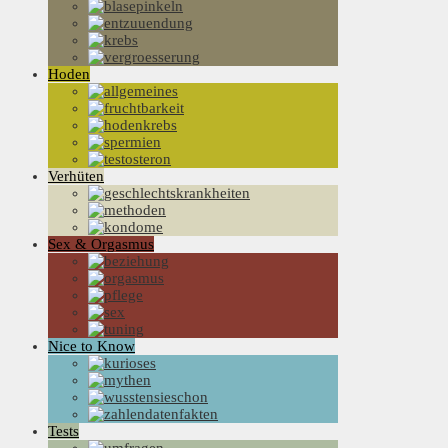
Hoden
Verhüten
Sex & Orgasmus
Nice to Know
Tests