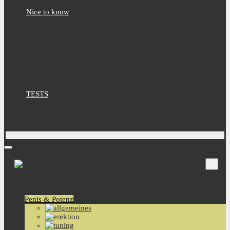
Nice to know
TESTS
Aktuell
Penis & Potenz