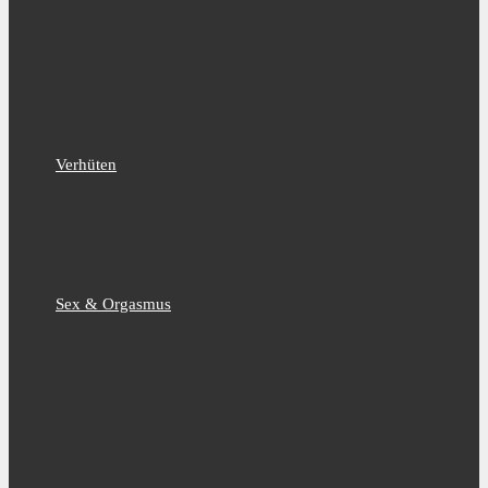
Verhüten
Sex & Orgasmus