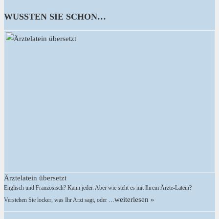
WUSSTEN SIE SCHON…
Ärztelatein übersetzt
Englisch und Französisch? Kann jeder. Aber wie steht es mit Ihrem Ärzte-Latein?
weiterlesen »
Verstehen Sie locker, was Ihr Arzt sagt, oder …