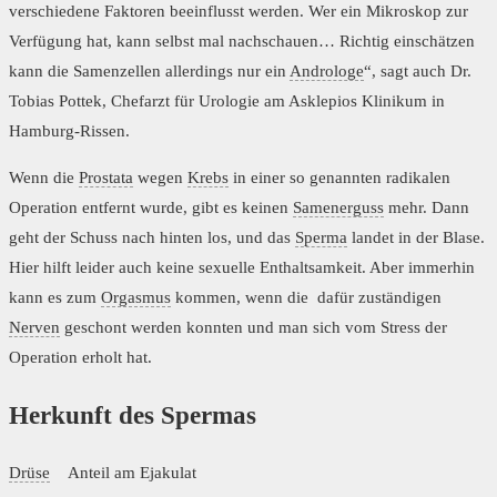
verschiedene Faktoren beeinflusst werden. Wer ein Mikroskop zur
Verfügung hat, kann selbst mal nachschauen… Richtig einschätzen
kann die Samenzellen allerdings nur ein
Androloge
“, sagt auch Dr.
Tobias Pottek, Chefarzt für Urologie am Asklepios Klinikum in
Hamburg-Rissen.
Wenn die
Prostata
wegen
Krebs
in einer so genannten radikalen
Operation entfernt wurde, gibt es keinen
Samenerguss
mehr. Dann
geht der Schuss nach hinten los, und das
Sperma
landet in der Blase.
Hier hilft leider auch keine sexuelle Enthaltsamkeit. Aber immerhin
kann es zum
Orgasmus
kommen, wenn die dafür zuständigen
Nerven
geschont werden konnten und man sich vom Stress der
Operation erholt hat.
Herkunft des Spermas
Drüse
Anteil am Ejakulat