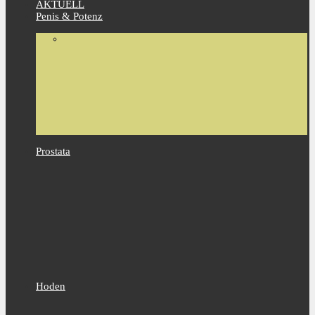
AKTUELL
Penis & Potenz
Prostata
Hoden