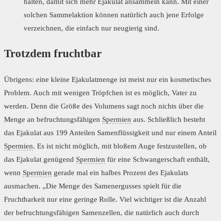
halten, damit sich mehr Ejakulat ansammeln kann. Mit einer
solchen Sammelaktion können natürlich auch jene Erfolge
verzeichnen, die einfach nur neugierig sind.
Trotzdem fruchtbar
Übrigens: eine kleine Ejakulatmenge ist meist nur ein kosmetisches
Problem. Auch mit wenigen Tröpfchen ist es möglich, Vater zu
werden. Denn die Größe des Volumens sagt noch nichts über die
Menge an befruchtungsfähigen
Spermien
aus. Schließlich besteht
das Ejakulat aus 199 Anteilen Samenflüssigkeit und nur einem Anteil
Spermien
. Es ist nicht möglich, mit bloßem Auge festzustellen, ob
das Ejakulat genügend
Spermien
für eine Schwangerschaft enthält,
wenn
Spermien
gerade mal ein halbes Prozent des Ejakulats
ausmachen. „Die Menge des Samenergusses spielt für die
Fruchtbarkeit nur eine geringe Rolle. Viel wichtiger ist die Anzahl
der befruchtungsfähigen Samenzellen, die natürlich auch durch