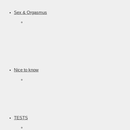
Sex & Orgasmus
Nice to know
TESTS