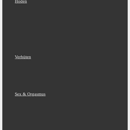
Hoden
Verhüten
Sex & Orgasmus