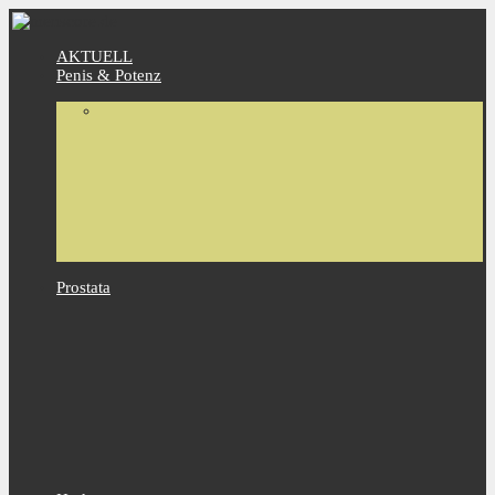
AKTUELL
Penis & Potenz
Prostata