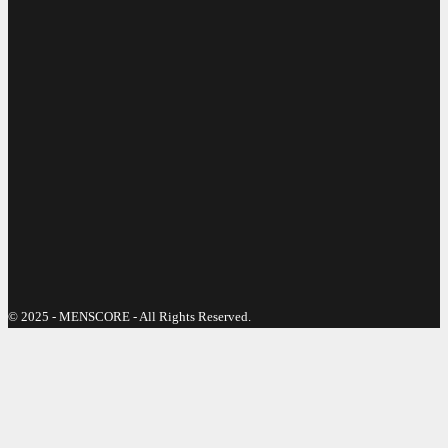
© 2025 - MENSCORE - All Rights Reserved.