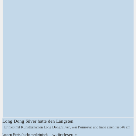
Long Dong Silver hatte den Längsten
Er hieß mit Künstlernamen Long Dong Silver, war Pornostar und hatte einen fast 46 cm
weiterlesen »
langen Penis (nicht medizinisch …