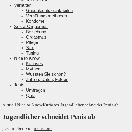
Verhüten
Geschlechtskrankheiten
Verhütungsmethoden
Kondome
Sex & Orgasmus
Beziehung
Orgasmus
Pflege
Sex
Tuning
Nice to Know
Kurioses
Mythen
Wussten Sie schon?
Zahlen, Daten, Fakten
Tests
Umfragen
Quiz
Aktuell
Nice to Know
Kurioses
Jugendlicher schneidet Penis ab
Jugendlicher schneidet Penis ab
geschrieben von
menscore