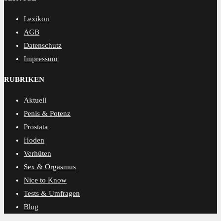
Lexikon
AGB
Datenschutz
Impressum
RUBRIKEN
Aktuell
Penis & Potenz
Prostata
Hoden
Verhüten
Sex & Orgasmus
Nice to Know
Tests & Umfragen
Blog