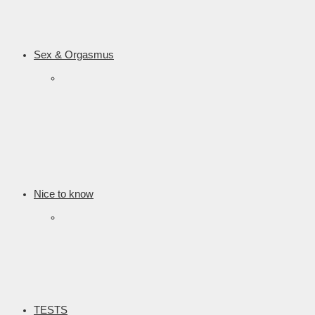
Sex & Orgasmus
Nice to know
TESTS