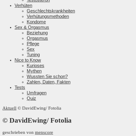
Verhüten
Geschlechtskrankheiten
Verhütungsmethoden
Kondome
Sex & Orgasmus
Beziehung
Orgasmus
Pflege
Sex
Tuning
Nice to Know
Kurioses
Mythen
Wussten Sie schon?
Zahlen, Daten, Fakten
Tests
Umfragen
Quiz
Aktuell
© DavidEwing/ Fotolia
© DavidEwing/ Fotolia
geschrieben von
menscore