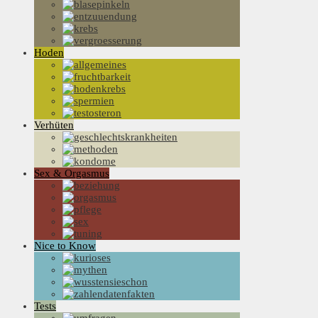
Hoden
Verhüten
Sex & Orgasmus
Nice to Know
Tests