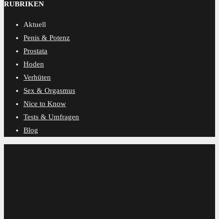
RUBRIKEN
Aktuell
Penis & Potenz
Prostata
Hoden
Verhüten
Sex & Orgasmus
Nice to Know
Tests & Umfragen
Blog