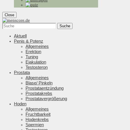
Close
Suche
Aktuell
Penis & Potenz
Allgemeines
Erektion
Tuning
Ejakulation
Testosteron
Prostata
Allgemeines
Blase/ Pinkeln
Prostataentzündung
Prostatakrebs
Prostatavergrößerung
Hoden
Allgemeines
Fruchtbarkeit
Hodenkrebs
Spermien
Testosteron