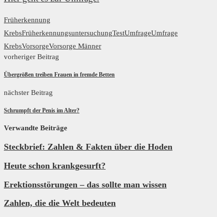
Früherkennung
Krebs
Früherkennungsuntersuchung
Test
Umfrage
Umfrage
Krebs
Vorsorge
Vorsorge Männer
vorheriger Beitrag
Übergrößen treiben Frauen in fremde Betten
nächster Beitrag
Schrumpft der Penis im Alter?
Verwandte Beiträge
Steckbrief: Zahlen & Fakten über die Hoden
Heute schon krankgesurft?
Erektionsstörungen – das sollte man wissen
Zahlen, die die Welt bedeuten