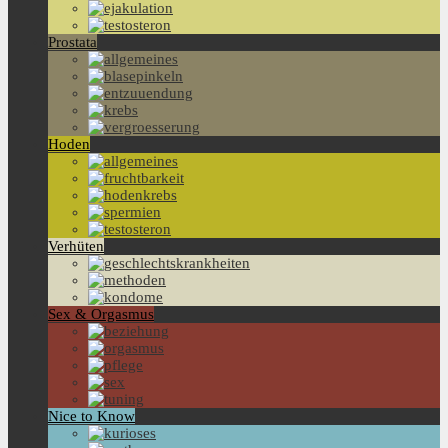
Prostata
Hoden
Verhüten
Sex & Orgasmus
Nice to Know