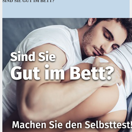
SIND SIE GUT IM BETT?