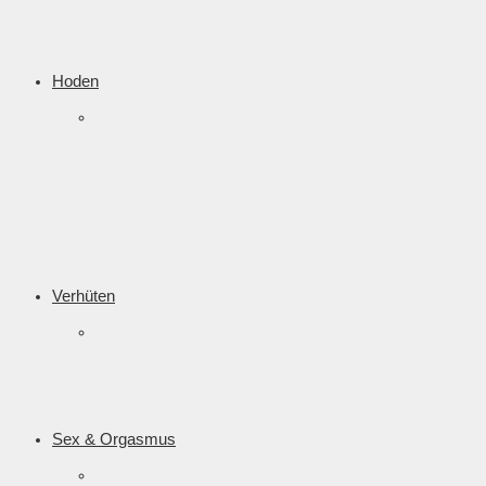
Hoden
Verhüten
Sex & Orgasmus