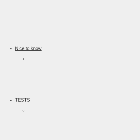
Nice to know
TESTS