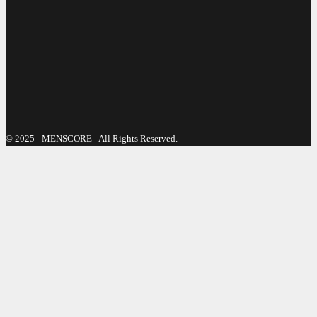
© 2025 - MENSCORE - All Rights Reserved.