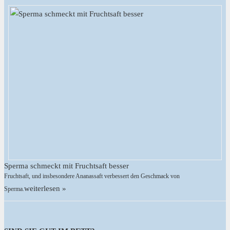
Sperma schmeckt mit Fruchtsaft besser
Fruchtsaft, und insbesondere Ananassaft verbessert den Geschmack von
weiterlesen »
Sperma.