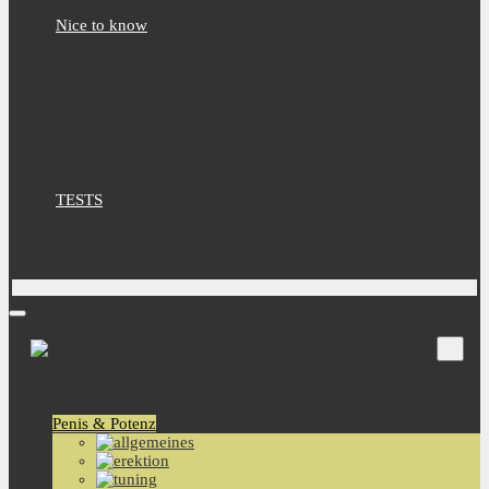
Nice to know
TESTS
Aktuell
Penis & Potenz