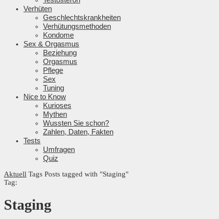
Verhüten
Geschlechtskrankheiten
Verhütungsmethoden
Kondome
Sex & Orgasmus
Beziehung
Orgasmus
Pflege
Sex
Tuning
Nice to Know
Kurioses
Mythen
Wussten Sie schon?
Zahlen, Daten, Fakten
Tests
Umfragen
Quiz
Aktuell
Tags
Posts tagged with "Staging"
Tag:
Staging