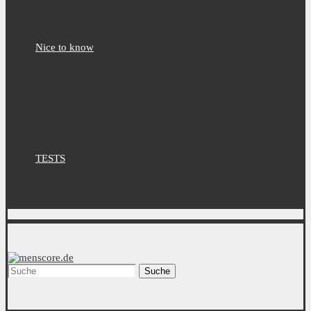
Nice to know
TESTS
Suche