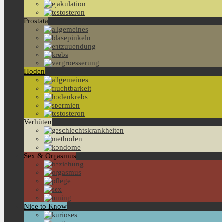
Prostata
Hoden
Verhüten
Sex & Orgasmus
Nice to Know