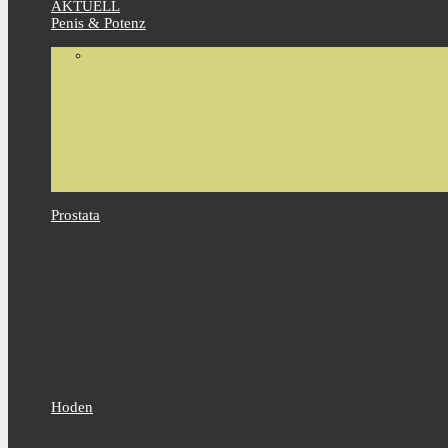
AKTUELL
Penis & Potenz
Prostata
Hoden