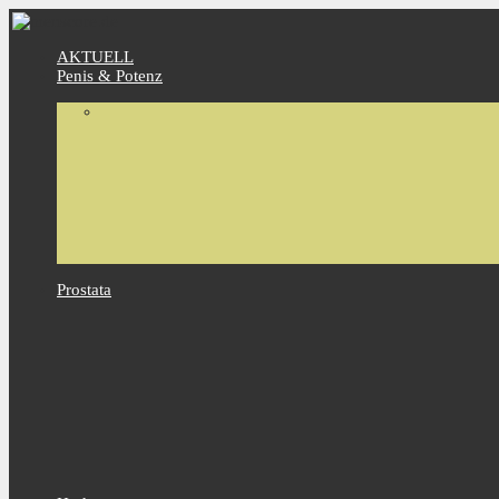
AKTUELL
Penis & Potenz
Prostata