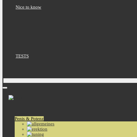
Nice to know
TESTS
Aktuell
Penis & Potenz