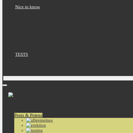
Nice to know
TESTS
Aktuell
Penis & Potenz