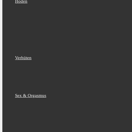
Hoden
Verhüten
Sex & Orgasmus