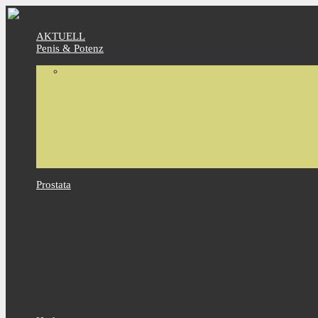
AKTUELL
Penis & Potenz
Prostata