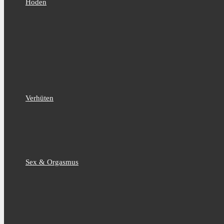
Hoden
Verhüten
Sex & Orgasmus