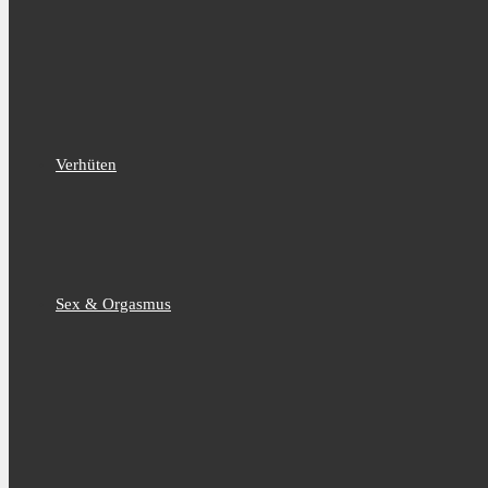
Verhüten
Sex & Orgasmus