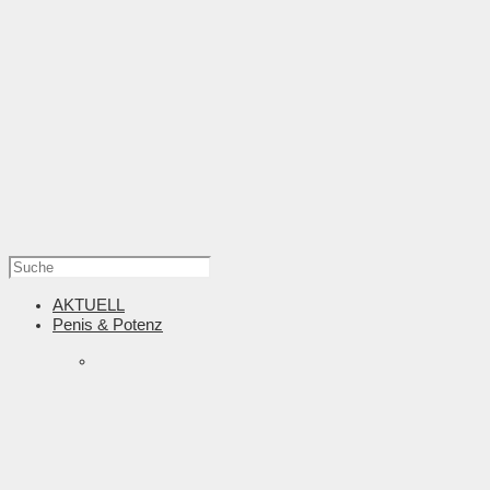
AKTUELL
Penis & Potenz