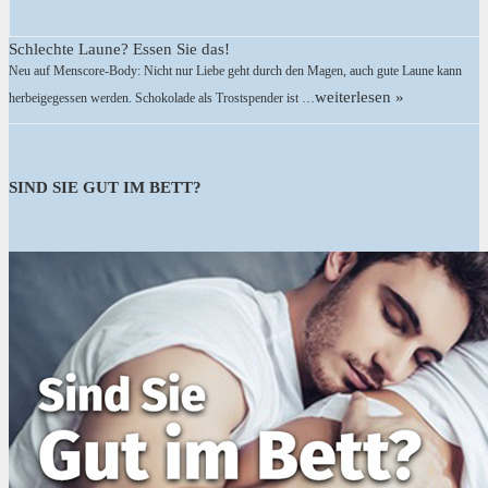
Schlechte Laune? Essen Sie das!
Neu auf Menscore-Body: Nicht nur Liebe geht durch den Magen, auch gute Laune kann
weiterlesen »
herbeigegessen werden. Schokolade als Trostspender ist …
SIND SIE GUT IM BETT?