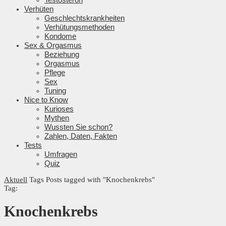
Verhüten
Geschlechtskrankheiten
Verhütungsmethoden
Kondome
Sex & Orgasmus
Beziehung
Orgasmus
Pflege
Sex
Tuning
Nice to Know
Kurioses
Mythen
Wussten Sie schon?
Zahlen, Daten, Fakten
Tests
Umfragen
Quiz
Aktuell
Tags
Posts tagged with "Knochenkrebs"
Tag:
Knochenkrebs