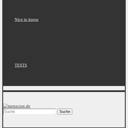
Nice to know
TESTS
Suche