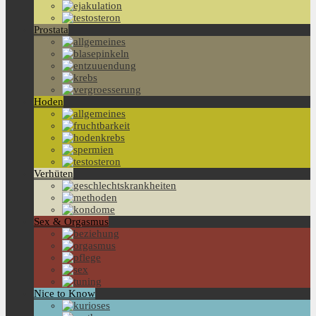
Prostata
Hoden
Verhüten
Sex & Orgasmus
Nice to Know