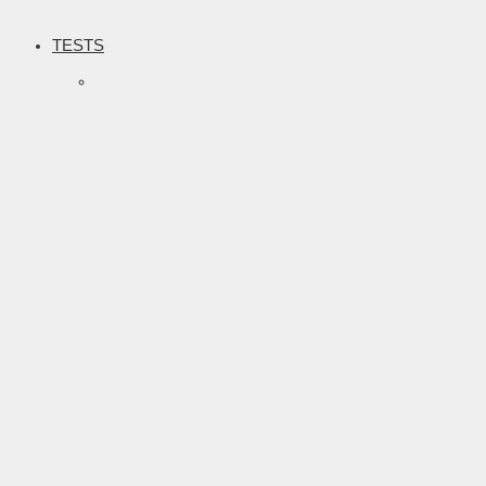
TESTS