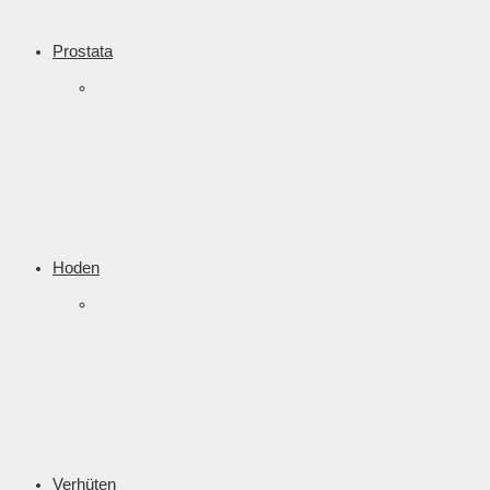
Prostata
Hoden
Verhüten