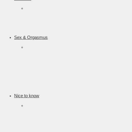
Sex & Orgasmus
Nice to know