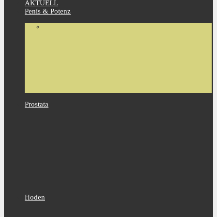
AKTUELL
Penis & Potenz
Prostata
Hoden