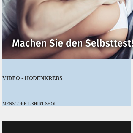
VIDEO - HODENKREBS
MENSCORE T-SHIRT SHOP