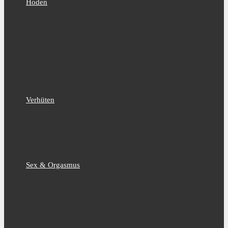
Hoden
Verhüten
Sex & Orgasmus