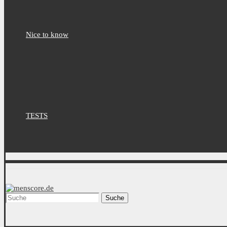
Nice to know
TESTS
Suche