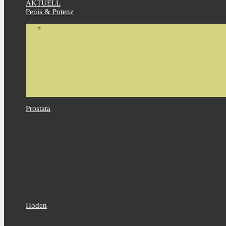
AKTUELL
Penis & Potenz
Prostata
Hoden