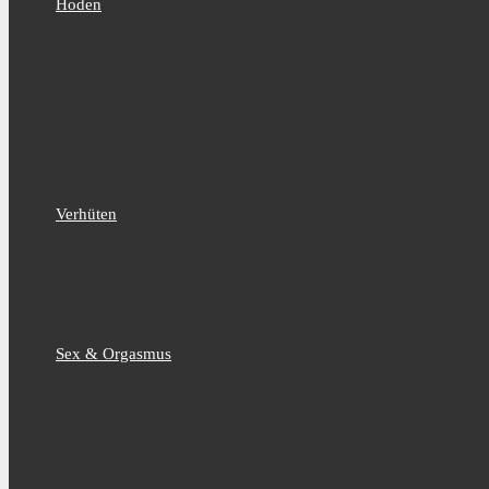
Hoden
Verhüten
Sex & Orgasmus