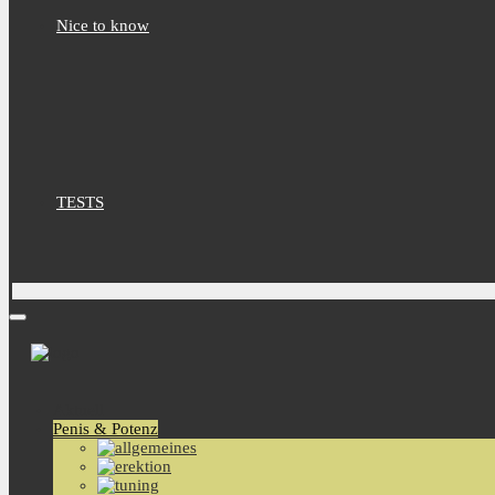
Nice to know
TESTS
Aktuell
Penis & Potenz