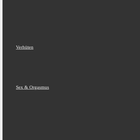
Verhüten
Sex & Orgasmus