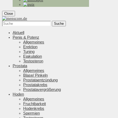
Close
Suche
Aktuell
Penis & Potenz
Allgemeines
Erektion
Tuning
Ejakulation
Testosteron
Prostata
Allgemeines
Blase/ Pinkeln
Prostataentzündung
Prostatakrebs
Prostatavergrößerung
Hoden
Allgemeines
Fruchtbarkeit
Hodenkrebs
Spermien
Testosteron