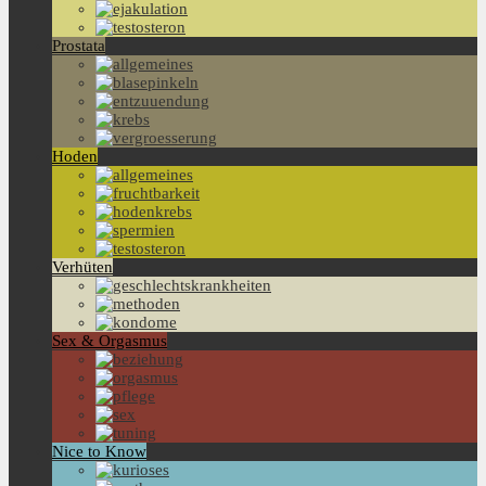
Prostata
Hoden
Verhüten
Sex & Orgasmus
Nice to Know