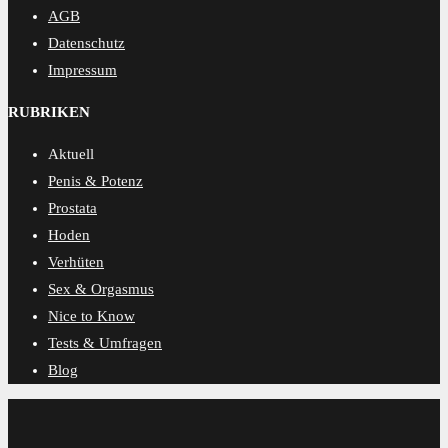
AGB
Datenschutz
Impressum
RUBRIKEN
Aktuell
Penis & Potenz
Prostata
Hoden
Verhüten
Sex & Orgasmus
Nice to Know
Tests & Umfragen
Blog