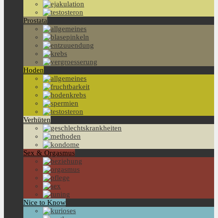
Prostata
Hoden
Verhüten
Sex & Orgasmus
Nice to Know