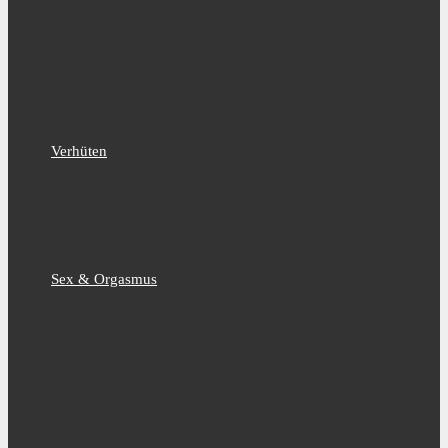
Verhüten
Sex & Orgasmus