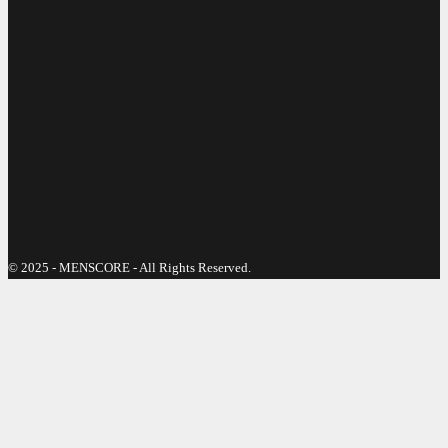
© 2025 - MENSCORE - All Rights Reserved.