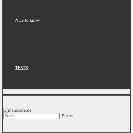
Nice to know
TESTS
Suche