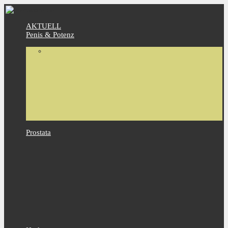
AKTUELL
Penis & Potenz
Prostata