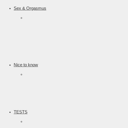
Sex & Orgasmus
Nice to know
TESTS