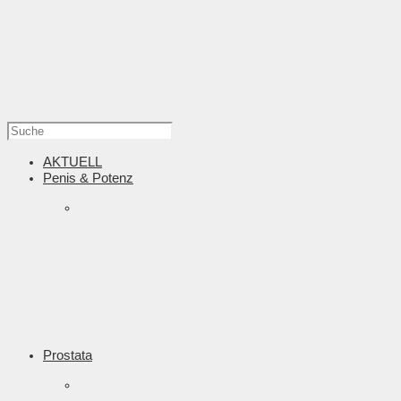
AKTUELL
Penis & Potenz
Prostata