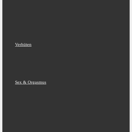
Verhüten
Sex & Orgasmus