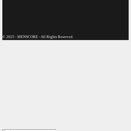
© 2025 - MENSCORE - All Rights Reserved.