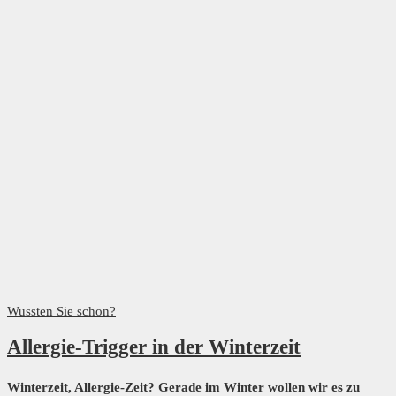
Wussten Sie schon?
Allergie-Trigger in der Winterzeit
Winterzeit, Allergie-Zeit? Gerade im Winter wollen wir es zu