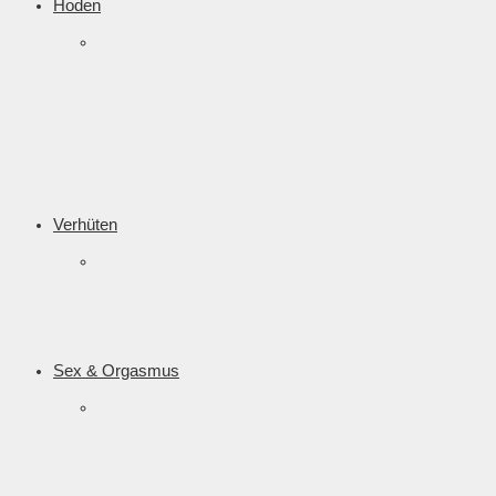
Hoden
Verhüten
Sex & Orgasmus