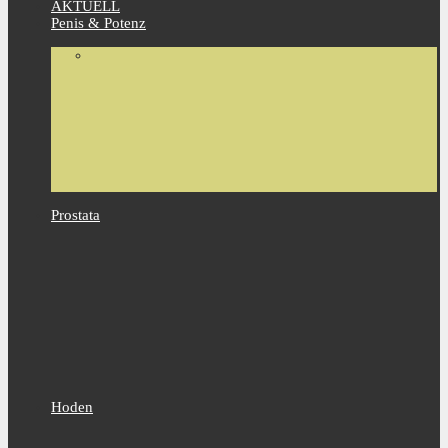
AKTUELL
Penis & Potenz
Prostata
Hoden