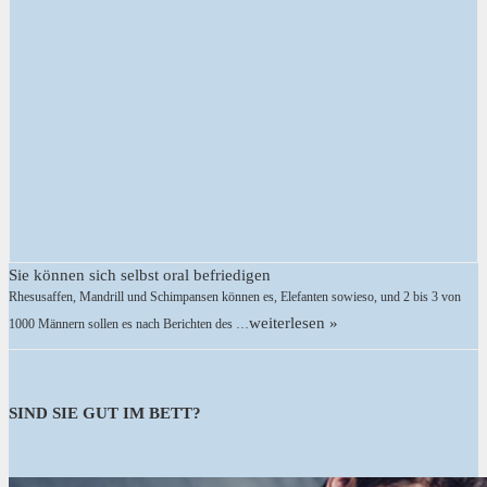
Sie können sich selbst oral befriedigen
Rhesusaffen, Mandrill und Schimpansen können es, Elefanten sowieso, und 2 bis 3 von
weiterlesen »
1000 Männern sollen es nach Berichten des …
SIND SIE GUT IM BETT?