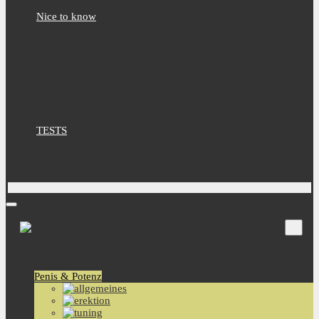
Nice to know
TESTS
Aktuell
Penis & Potenz