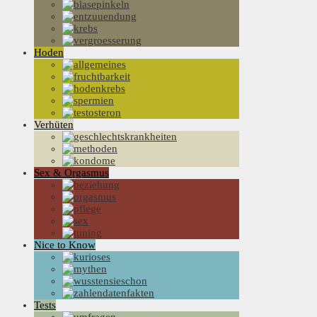
Hoden
Verhüten
Sex & Orgasmus
Nice to Know
Tests