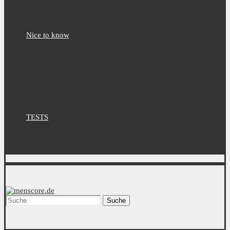
Nice to know
TESTS
Suche