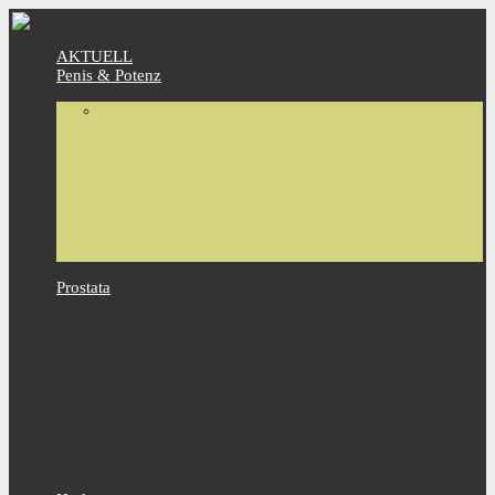
AKTUELL
Penis & Potenz
Prostata