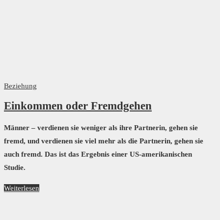
Beziehung
Einkommen oder Fremdgehen
Männer – verdienen sie weniger als ihre Partnerin, gehen sie
fremd, und verdienen sie viel mehr als die Partnerin, gehen sie
auch fremd. Das ist das Ergebnis einer US-amerikanischen
Studie.
Weiterlesen