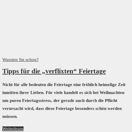
Wussten Sie schon?
Tipps für die „verflixten“ Feiertage
Nicht für alle bedeuten die Feiertage eine fröhlich heimelige Zeit
inmitten ihrer Lieben. Für viele handelt es sich bei Weihnachten
um puren Feiertagsstress, der gerade auch durch die Pflicht
verursacht wird, dass diese Feiertage besonders schön werden
müssen.
Weiterlesen