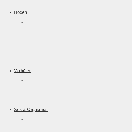
Hoden
Verhüten
Sex & Orgasmus