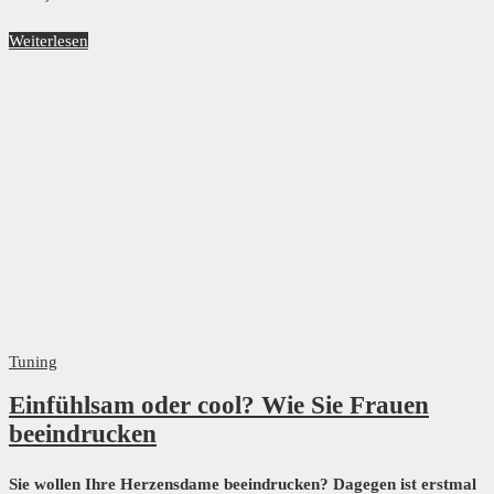
Weiterlesen
Tuning
Einfühlsam oder cool? Wie Sie Frauen
beeindrucken
Sie wollen Ihre Herzensdame beeindrucken? Dagegen ist erstmal