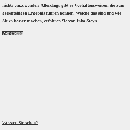
nichts einzuwenden. Allerdings gibt es Verhaltensweisen, die zum
gegenteiligen Ergebnis führen können. Welche das sind und wie
Sie es besser machen, erfahren Sie von Inka Steyn.
Weiterlesen
Wussten Sie schon?