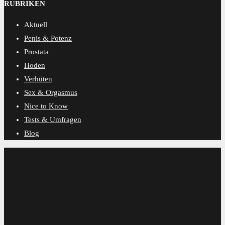
RUBRIKEN
Aktuell
Penis & Potenz
Prostata
Hoden
Verhüten
Sex & Orgasmus
Nice to Know
Tests & Umfragen
Blog