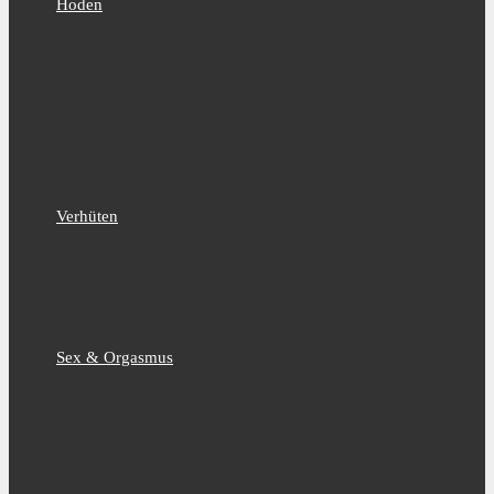
Hoden
Verhüten
Sex & Orgasmus