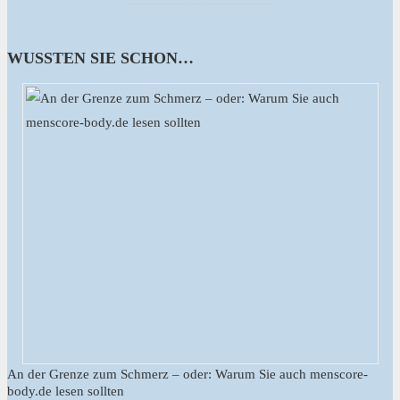
WUSSTEN SIE SCHON…
An der Grenze zum Schmerz – oder: Warum Sie auch menscore-
body.de lesen sollten