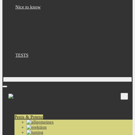
Nice to know
TESTS
Aktuell
Penis & Potenz