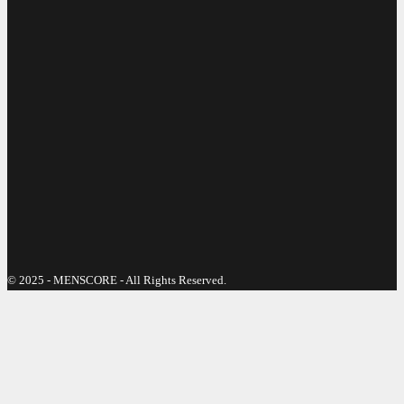
© 2025 - MENSCORE - All Rights Reserved.