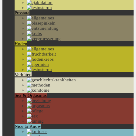
Prostata
Hoden
Verhüten
Sex & Orgasmus
Nice to Know