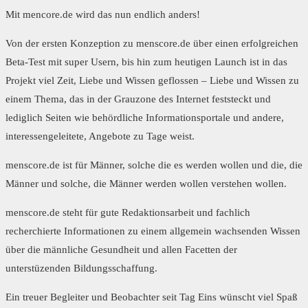
Mit mencore.de wird das nun endlich anders!
Von der ersten Konzeption zu menscore.de über einen erfolgreichen
Beta-Test mit super Usern, bis hin zum heutigen Launch ist in das
Projekt viel Zeit, Liebe und Wissen geflossen – Liebe und Wissen zu
einem Thema, das in der Grauzone des Internet feststeckt und
lediglich Seiten wie behördliche Informationsportale und andere,
interessengeleitete, Angebote zu Tage weist.
menscore.de ist für Männer, solche die es werden wollen und die, die
Männer und solche, die Männer werden wollen verstehen wollen.
menscore.de steht für gute Redaktionsarbeit und fachlich
recherchierte Informationen zu einem allgemein wachsenden Wissen
über die männliche Gesundheit und allen Facetten der
unterstüzenden Bildungsschaffung.
Ein treuer Begleiter und Beobachter seit Tag Eins wünscht viel Spaß