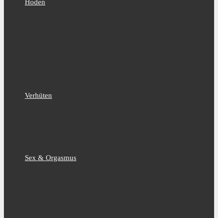
Hoden
Verhüten
Sex & Orgasmus