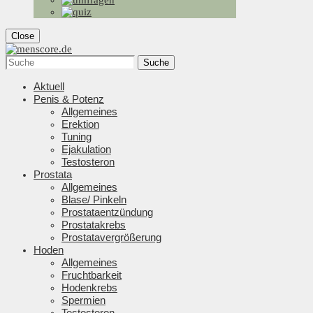
Close
Suche
Aktuell
Penis & Potenz
Allgemeines
Erektion
Tuning
Ejakulation
Testosteron
Prostata
Allgemeines
Blase/ Pinkeln
Prostataentzündung
Prostatakrebs
Prostatavergrößerung
Hoden
Allgemeines
Fruchtbarkeit
Hodenkrebs
Spermien
Testosteron