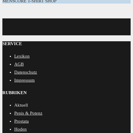
MENSCORE T-SHIRT SHOP
MENSCORE
SERVICE
Lexikon
AGB
Datenschutz
Impressum
RUBRIKEN
Aktuell
Penis & Potenz
Prostata
Hoden