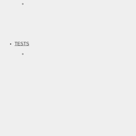
TESTS