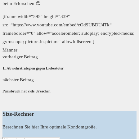
beim Erforschen 😉
[iframe width=“595″ height=“339″
src=“https://www.youtube.com/embed/cOd9UBDU4Tk“
frameborder=“0″ allow=“accelerometer; autoplay; encrypted-media;
gyroscope; picture-in-picture“ allowfullscreen ]
Männer
vorheriger Beitrag
11 Abwehrstrategien gegen Liebestöter
nächster Beitrag
Penisbruch hat viele Ursachen
Size-Rechner
Berechnen Sie hier Ihre optimale Kondomgröße.