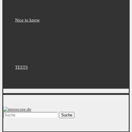
Nice to know
TESTS
Suche