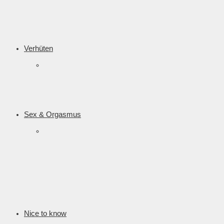
Verhüten
Sex & Orgasmus
Nice to know