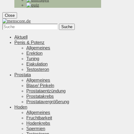
Close
Suche
Aktuell
Penis & Potenz
Allgemeines
Erektion
Tuning
Ejakulation
Testosteron
Prostata
Allgemeines
Blase/ Pinkeln
Prostataentzündung
Prostatakrebs
Prostatavergrößerung
Hoden
Allgemeines
Fruchtbarkeit
Hodenkrebs
Spermien
Testosteron