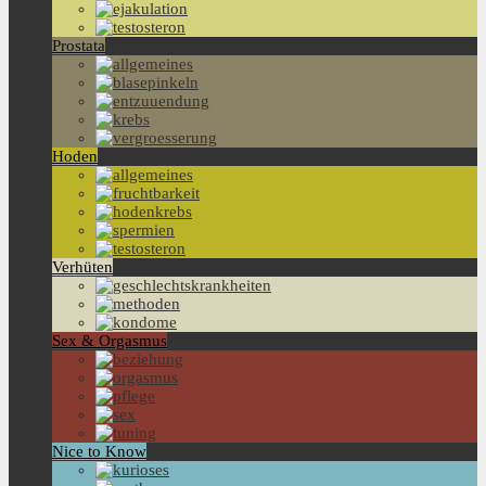
Prostata
Hoden
Verhüten
Sex & Orgasmus
Nice to Know