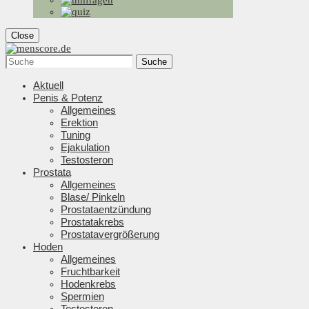
Close
Suche
Aktuell
Penis & Potenz
Allgemeines
Erektion
Tuning
Ejakulation
Testosteron
Prostata
Allgemeines
Blase/ Pinkeln
Prostataentzündung
Prostatakrebs
Prostatavergrößerung
Hoden
Allgemeines
Fruchtbarkeit
Hodenkrebs
Spermien
Testosteron