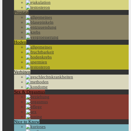
Prostata
Hoden
Verhüten
Sex & Orgasmus
Nice to Know