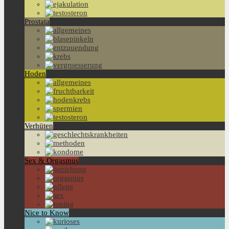
Prostata
Hoden
Verhüten
Sex & Orgasmus
Nice to Know