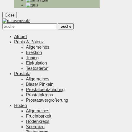
Close
Suche
Aktuell
Penis & Potenz
Allgemeines
Erektion
Tuning
Ejakulation
Testosteron
Prostata
Allgemeines
Blase/ Pinkeln
Prostataentzündung
Prostatakrebs
Prostatavergrößerung
Hoden
Allgemeines
Fruchtbarkeit
Hodenkrebs
Spermien
Testosteron