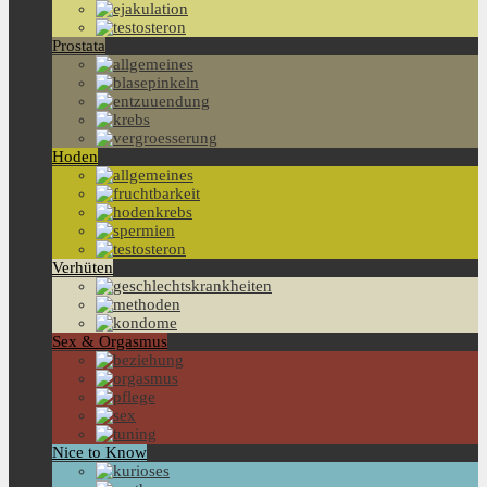
Prostata
Hoden
Verhüten
Sex & Orgasmus
Nice to Know