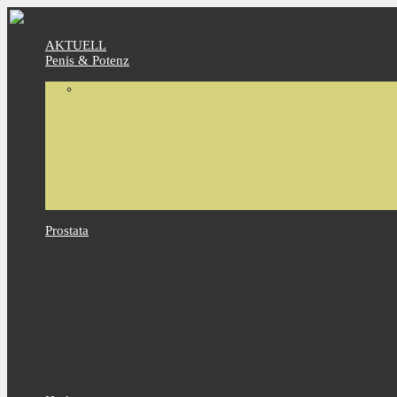
AKTUELL
Penis & Potenz
Prostata