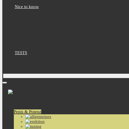
Nice to know
TESTS
Aktuell
Penis & Potenz