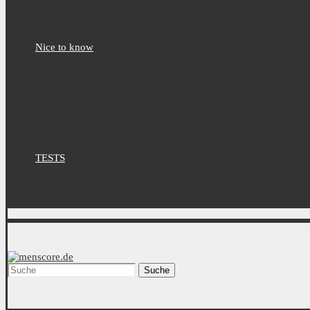
Nice to know
TESTS
Suche