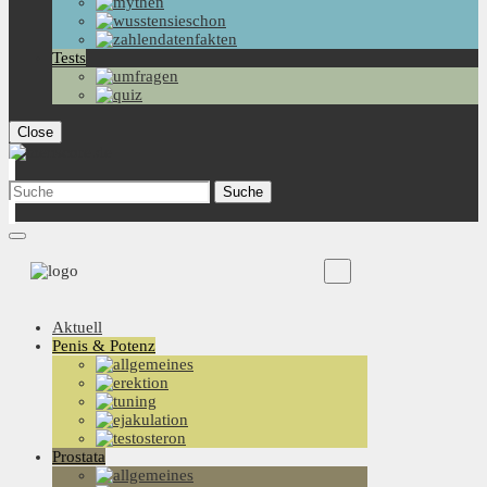
Tests
Close
Aktuell
Penis & Potenz
Prostata