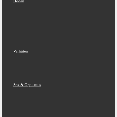
Hoden
Verhüten
Sex & Orgasmus