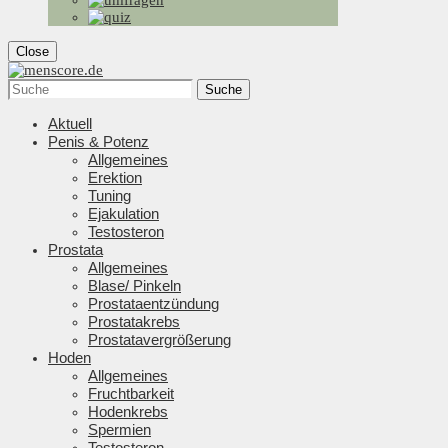
Close
Suche
Aktuell
Penis & Potenz
Allgemeines
Erektion
Tuning
Ejakulation
Testosteron
Prostata
Allgemeines
Blase/ Pinkeln
Prostataentzündung
Prostatakrebs
Prostatavergrößerung
Hoden
Allgemeines
Fruchtbarkeit
Hodenkrebs
Spermien
Testosteron