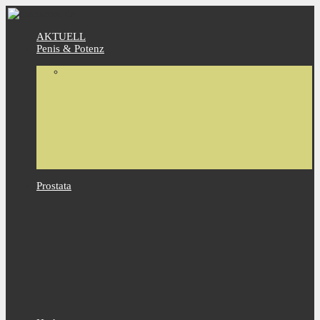
AKTUELL
Penis & Potenz
Prostata