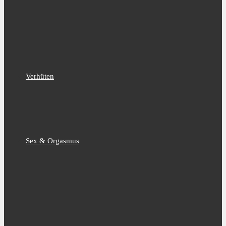
Verhüten
Sex & Orgasmus